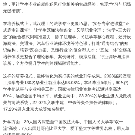
地，更让学生毕业前就能积累行业相关的实战经验，实现“学习与职场
无缝衔接”。
在培养模式上，武汉理工的法学专业更显巧思。“实务专家进课堂”“正
式庭审进课堂”，让学生既懂法律条文，又明职业伦理；“法学+三大行
业”的融合模式则精准发力，除了法理学、民法学等核心课程，还开设
海商法、交通法、汽车行业法律环境等特色课，打造“通专结合”的知
识结构，培养“既会办案、又懂行业”的复合型人才；“五位一体”全链条
培养体系更整合了理论教学、案例研讨、模拟法庭、行业调研与法律
诊所，全方位提升学生的跨领域融通能力。
这样的培养模式，最终转化为实打实的就业升学成果。2023届武汉理
工法学专业130名毕业生就业率达93.08%，本科毕业5年后，90%的
学生仍从事与专业相关工作，国家法律职业资格考试通过率高达
80%，远超全国平均水平。就业去向中，23.30%的毕业生进入党政机
关与司法系统，27.07%入职中建、中铁等央企担任法律顾问，
17.29%进入北京大成等知名律所。
升学方面，39人国内深造至中国政法大学、中国人民大学等“双一
流”高校，7人出国赴哥伦比亚大学、爱丁堡大学等世界名校，用人单
位满意度超95%。