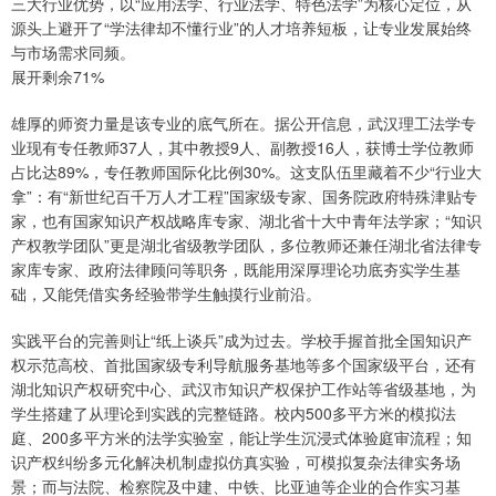
三大行业优势，以“应用法学、行业法学、特色法学”为核心定位，从
源头上避开了“学法律却不懂行业”的人才培养短板，让专业发展始终
与市场需求同频。
展开剩余71%
雄厚的师资力量是该专业的底气所在。据公开信息，武汉理工法学专
业现有专任教师37人，其中教授9人、副教授16人，获博士学位教师
占比达89%，专任教师国际化比例30%。这支队伍里藏着不少“行业大
拿”：有“新世纪百千万人才工程”国家级专家、国务院政府特殊津贴专
家，也有国家知识产权战略库专家、湖北省十大中青年法学家；“知识
产权教学团队”更是湖北省级教学团队，多位教师还兼任湖北省法律专
家库专家、政府法律顾问等职务，既能用深厚理论功底夯实学生基
础，又能凭借实务经验带学生触摸行业前沿。
实践平台的完善则让“纸上谈兵”成为过去。学校手握首批全国知识产
权示范高校、首批国家级专利导航服务基地等多个国家级平台，还有
湖北知识产权研究中心、武汉市知识产权保护工作站等省级基地，为
学生搭建了从理论到实践的完整链路。校内500多平方米的模拟法
庭、200多平方米的法学实验室，能让学生沉浸式体验庭审流程；知
识产权纠纷多元化解决机制虚拟仿真实验，可模拟复杂法律实务场
景；而与法院、检察院及中建、中铁、比亚迪等企业的合作实习基