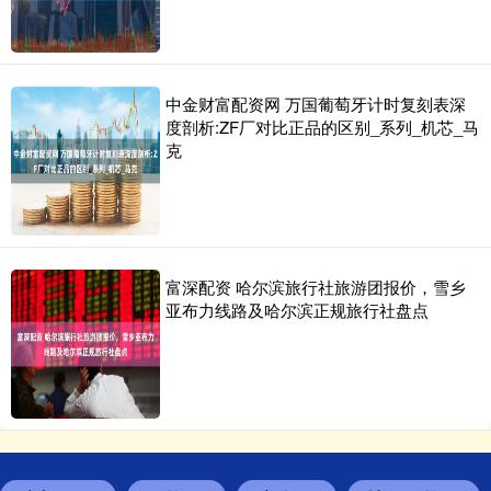
中金财富配资网 万国葡萄牙计时复刻表深
度剖析:ZF厂对比正品的区别_系列_机芯_马
克
富深配资 哈尔滨旅行社旅游团报价，雪乡
亚布力线路及哈尔滨正规旅行社盘点