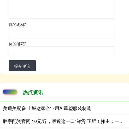
你的昵称
*
你的邮箱
*
提交评论
热点资讯
美通美配资 上城这家企业用AI重塑服装制造
胜宇配资官网 10元/斤，最近这一口“鲜货”正肥！摊主：一天上百斤不够卖