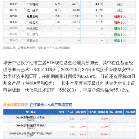
华安中证数字经济主题ETF现任基金经理为苏卿云。其中在任基金经
理苏卿云已从业8年又316天，2022年9月27日正式接手管理华安中证
数字经济主题ETF，任职期间累计回报为65.89%。目前还管理着28只
基金产品（包括A类和C类），其中本季度表现最佳的基金为华安上证
科创板新一代信息技术ETF（588260），季度净值涨幅为55.13%。