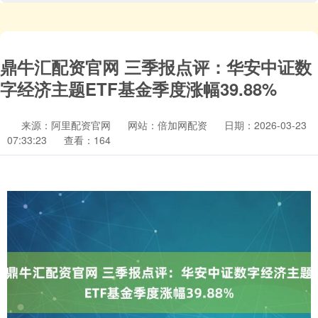
鼎牛汇配资官网 三季报点评：华安中证数
字经济主题ETF基金季度涨幅39.88%
来源：阿里配资官网
网站：倍加网配资
日期：2026-03-23
07:33:23
查看：164