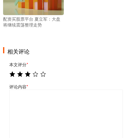
配资买股票平台 夏立军：大盘
将继续震荡整理走势
相关评论
本文评分
*
评论内容
*