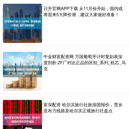
日升官网APP下载 从11月份开始，国内或
将迎来5大降价潮，建议大家做好准备！
中金财富配资网 万国葡萄牙计时复刻表深
度剖析:ZF厂对比正品的区别_系列_机芯_马
克
富深配资 哈尔滨旅行社旅游团报价，雪乡
亚布力线路及哈尔滨正规旅行社盘点