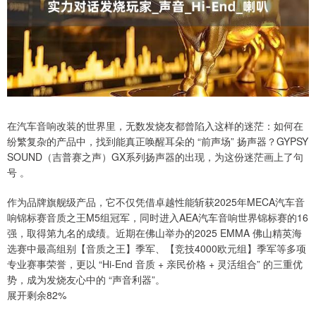
在汽车音响改装的世界里，无数发烧友都曾陷入这样的迷茫：如何在
纷繁复杂的产品中，找到能真正唤醒耳朵的 “前声场” 扬声器？GYPSY
SOUND（吉普赛之声）GX系列扬声器的出现，为这份迷茫画上了句
号 。
作为品牌旗舰级产品，它不仅凭借卓越性能斩获2025年MECA汽车音
响锦标赛音质之王M5组冠军，同时进入AEA汽车音响世界锦标赛的16
强，取得第九名的成绩。近期在佛山举办的2025 EMMA 佛山精英海
选赛中最高组别【音质之王】季军、【竞技4000欧元组】季军等多项
专业赛事荣誉，更以 “Hi-End 音质 + 亲民价格 + 灵活组合” 的三重优
势，成为发烧友心中的 “声音利器”。
展开剩余82%