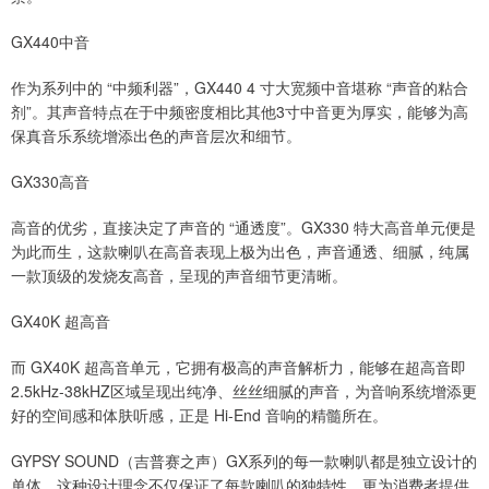
GX440中音
作为系列中的 “中频利器”，GX440 4 寸大宽频中音堪称 “声音的粘合
剂”。其声音特点在于中频密度相比其他3寸中音更为厚实，能够为高
保真音乐系统增添出色的声音层次和细节。
GX330高音
高音的优劣，直接决定了声音的 “通透度”。GX330 特大高音单元便是
为此而生，这款喇叭在高音表现上极为出色，声音通透、细腻，纯属
一款顶级的发烧友高音，呈现的声音细节更清晰。
GX40K 超高音
而 GX40K 超高音单元，它拥有极高的声音解析力，能够在超高音即
2.5kHz-38kHZ区域呈现出纯净、丝丝细腻的声音，为音响系统增添更
好的空间感和体肤听感，正是 Hi-End 音响的精髓所在。
GYPSY SOUND（吉普赛之声）GX系列的每一款喇叭都是独立设计的
单体，这种设计理念不仅保证了每款喇叭的独特性，更为消费者提供