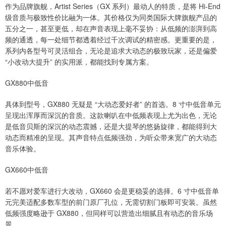
作为品牌旗舰，Artist Series（GX 系列）最动人的特质，是将 Hi-End
级音质与极致性价比融为一体。其价格仅为同类国际大牌旗舰产品的
五分之一，甚至更低，却在声音表现上毫不妥协：从低频的澎湃到高
频的通透，每一处细节都透着经过千次调试的精密感。更重要的是，
系列内各型号可灵活组合，无论是追求大动态的极致玩家，还是偏爱
“小改动大提升” 的实用派，都能找到专属方案。
GX880中低音
具体到型号，GX880 无疑是 “大动态爱好者” 的首选。8 寸中低音单元
呈现出浑厚而深沉的音质。这款喇叭在中低频表现上尤为出色，无论
是低音贝斯的深沉的动态震撼，还是大提琴的悠扬旋律，都能得到大
动态而精准的呈现。其声音特点低频强劲，为听众带来宽广的大动态
音乐体验。
GX660中低音
若不愿对爱车进行大改动，GX660 会是更稳妥的选择。6 寸中低音单
元完美适配多数车型的前门原厂孔位，无需切割门板即可安装。虽然
低频强度略逊于 GX880，但同样可以营造出细腻且有动态的音乐场
景。