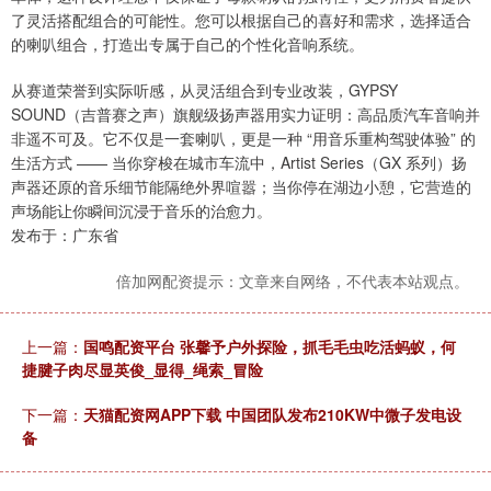
了灵活搭配组合的可能性。您可以根据自己的喜好和需求，选择适合
的喇叭组合，打造出专属于自己的个性化音响系统。
从赛道荣誉到实际听感，从灵活组合到专业改装，GYPSY
SOUND（吉普赛之声）旗舰级扬声器用实力证明：高品质汽车音响并
非遥不可及。它不仅是一套喇叭，更是一种 “用音乐重构驾驶体验” 的
生活方式 —— 当你穿梭在城市车流中，Artist Series（GX 系列）扬
声器还原的音乐细节能隔绝外界喧嚣；当你停在湖边小憩，它营造的
声场能让你瞬间沉浸于音乐的治愈力。
发布于：广东省
倍加网配资提示：文章来自网络，不代表本站观点。
上一篇：
国鸣配资平台 张馨予户外探险，抓毛毛虫吃活蚂蚁，何
捷腱子肉尽显英俊_显得_绳索_冒险
下一篇：
天猫配资网APP下载 中国团队发布210KW中微子发电设
备