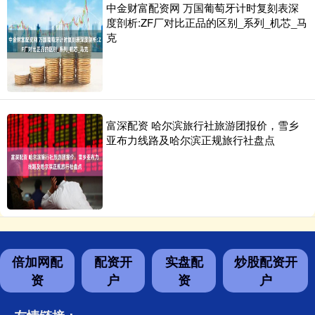
中金财富配资网 万国葡萄牙计时复刻表深
度剖析:ZF厂对比正品的区别_系列_机芯_马
克
富深配资 哈尔滨旅行社旅游团报价，雪乡
亚布力线路及哈尔滨正规旅行社盘点
倍加网配
配资开
实盘配
炒股配资开
资
户
资
户