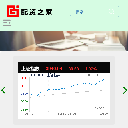
上证指数
3940.04
39.68
1.02%