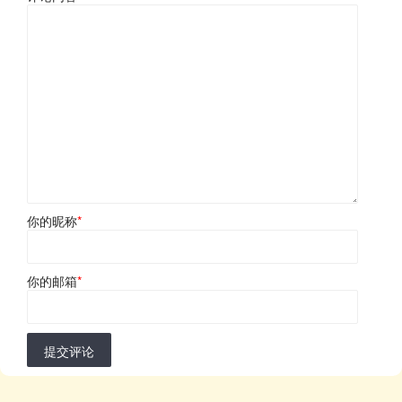
你的昵称
*
你的邮箱
*
提交评论