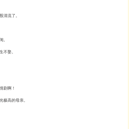
股清流了。
闺。
生不娶。
情剧啊！
光极高的母亲。