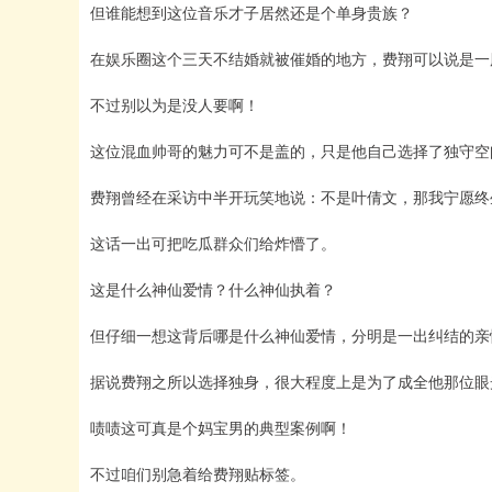
但谁能想到这位音乐才子居然还是个单身贵族？
在娱乐圈这个三天不结婚就被催婚的地方，费翔可以说是一
不过别以为是没人要啊！
这位混血帅哥的魅力可不是盖的，只是他自己选择了独守空
费翔曾经在采访中半开玩笑地说：不是叶倩文，那我宁愿终
这话一出可把吃瓜群众们给炸懵了。
这是什么神仙爱情？什么神仙执着？
但仔细一想这背后哪是什么神仙爱情，分明是一出纠结的亲
据说费翔之所以选择独身，很大程度上是为了成全他那位眼
啧啧这可真是个妈宝男的典型案例啊！
不过咱们别急着给费翔贴标签。