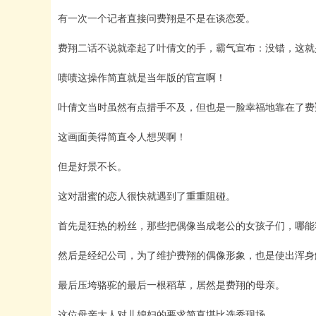
有一次一个记者直接问费翔是不是在谈恋爱。
费翔二话不说就牵起了叶倩文的手，霸气宣布：没错，这就
啧啧这操作简直就是当年版的官宣啊！
叶倩文当时虽然有点措手不及，但也是一脸幸福地靠在了费
这画面美得简直令人想哭啊！
但是好景不长。
这对甜蜜的恋人很快就遇到了重重阻碰。
首先是狂热的粉丝，那些把偶像当成老公的女孩子们，哪能
然后是经纪公司，为了维护费翔的偶像形象，也是使出浑身
最后压垮骆驼的最后一根稻草，居然是费翔的母亲。
这位母亲大人对儿媳妇的要求简直堪比选秀现场。