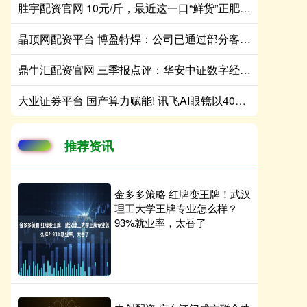
胜宇配资官网 10元/斤，最近这一口“鲜货”正肥！摊主：一天上百斤不够卖
晶顶网配资平台 博盈特焊：公司已通过部分客户的生产体系认证并获得相应订单
鼎牛汇配资官网 三季报点评：华安中证数字经济主题ETF基金季度涨幅39.88%
大业证券平台 国产算力赋能! 讯飞AI眼镜以40克轻量化设计开启跨国商务沟通新范式
推荐资讯
金多多策略 红牌变王牌！武汉
理工大学王牌专业怎么样？
93%就业率，太香了