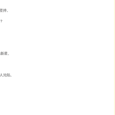
坚持。
？
的新星。
人沦陷。