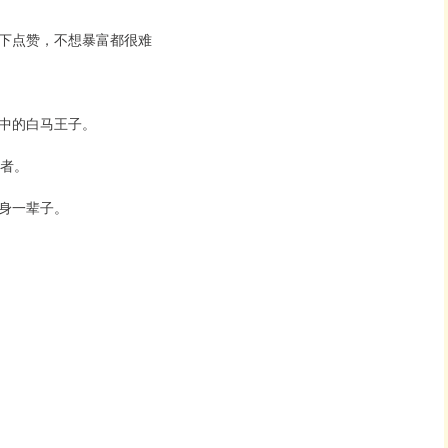
下点赞，不想暴富都很难
中的白马王子。
望者。
身一辈子。