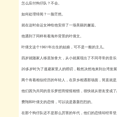
怎么应付狗仔队？不会。
如何处理绯闻？一脸茫然。
就在这时命运女神给他安排了一场美丽的邂逅。
他遇到了同样有着海外背景的叶倩文。
叶倩文这个1961年出生的姑娘，可不是一般的主儿。
四岁就随家人移居加拿大，从小就展现出了不同寻常的音乐
20多岁时为了逃避家里人的唠叨，毅然决然地来到台湾发
两个有着相似经历的年轻人，在异乡相遇那场面，简直就是
他们因为共同的音乐梦想而惺惺相惜，很快就从密友变成了
费翔和叶倩文的恋情，可以说是轰轰烈烈的。
在那个狗仔队还不是那么厉害的年代，他们的恋情却经常登