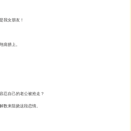
是我女朋友！
翔肩膀上。
容忍自己的老公被抢走？
解数来阻挠这段恋情。