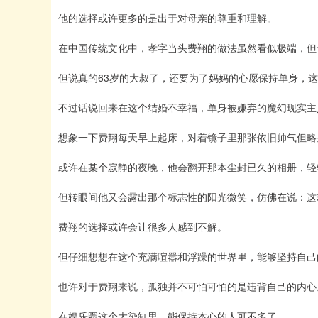
他的选择或许更多的是出于对母亲的尊重和理解。
在中国传统文化中，孝字当头费翔的做法虽然看似极端，但
但说真的63岁的大叔了，还要为了妈妈的心愿保持单身，
不过话说回来在这个结婚不幸福，单身被嫌弃的魔幻现实主
想象一下费翔每天早上起床，对着镜子里那张依旧帅气但略
或许在某个寂静的夜晚，他会翻开那本尘封已久的相册，轻
但转眼间他又会露出那个标志性的阳光微笑，仿佛在说：这
费翔的选择或许会让很多人感到不解。
但仔细想想在这个充满喧嚣和浮躁的世界里，能够坚持自己
也许对于费翔来说，孤独并不可怕可怕的是违背自己的内心
在娱乐圈这个大染缸里，能保持本心的人可不多了。