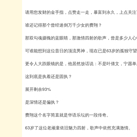
请用您发财的金手指，点赞走一走，暴富到永久，上点关注
谁还记得那个曾经迷倒万千少女的费翔？
那双勾魂摄魄的蓝眼睛，那激情四射的歌声，曾是多少人心
可谁能想到这位昔日的顶流男神，现在已是63岁的孤独守
更令人大跌眼镜的是，他居然放话说：不是叶倩文，宁愿单
这到底是执着还是固执？
展开剩余93%
是深情还是偏执？
费翔这个名字简直就是华语乐坛的一段传奇。
63岁了这位老顽童依旧魅力四射，歌声中依然充满激情。