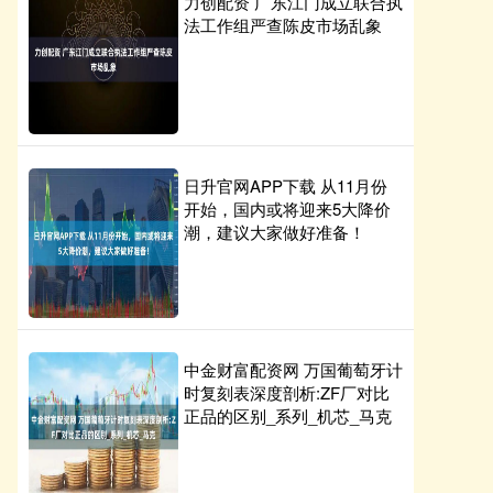
力创配资 广东江门成立联合执
法工作组严查陈皮市场乱象
日升官网APP下载 从11月份
开始，国内或将迎来5大降价
潮，建议大家做好准备！
中金财富配资网 万国葡萄牙计
时复刻表深度剖析:ZF厂对比
正品的区别_系列_机芯_马克