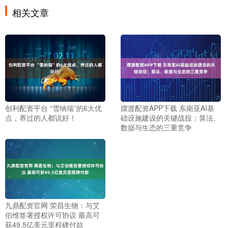
相关文章
创利配资平台 “雪纳瑞”的6大优
摆渡配资APP下载 东南亚AI基
点，养过的人都说好！
础设施建设的关键战役：算法、
数据与生态的三重竞争
九鼎配资官网 荣昌生物：与艾
伯维签署授权许可协议 最高可
获49.5亿美元里程碑付款