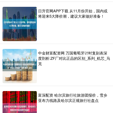
日升官网APP下载 从11月份开始，国内或
将迎来5大降价潮，建议大家做好准备！
中金财富配资网 万国葡萄牙计时复刻表深
度剖析:ZF厂对比正品的区别_系列_机芯_马
克
富深配资 哈尔滨旅行社旅游团报价，雪乡
亚布力线路及哈尔滨正规旅行社盘点