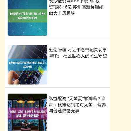
长沙配资网APP下载 靠“投
资”赚3.16亿 苏州高新称继续
做大非房板块
冠达管理 习近平总书记关切事
·嘱托｜社区贴心人的民生守望
弘益配资 “无菌蛋”靠谱吗？专
家：很难达到绝对无菌，营养
与普通鸡蛋无异