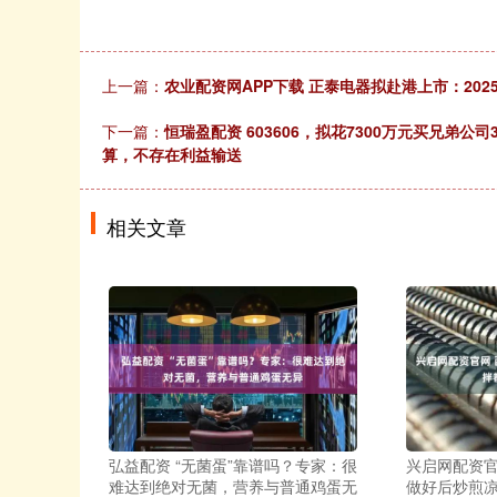
上一篇：
农业配资网APP下载 正泰电器拟赴港上市：2025
下一篇：
恒瑞盈配资 603606，拟花7300万元买兄弟公
算，不存在利益输送
相关文章
弘益配资 “无菌蛋”靠谱吗？专家：很
兴启网配资官
难达到绝对无菌，营养与普通鸡蛋无
做好后炒煎