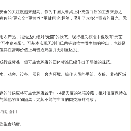
安全的关注度越来越高。作为中国人餐桌上补充蛋白质的主要来源之
称的“更安全”“更营养”“更健康”的标签，吸引了众多消费者的目光。无
农产品，很难达到绝对“无菌”的状态。现行相关标准中也没有“无菌
是“可生食鸡蛋”。可基本实现无沙门氏菌等致病性微生物的检出，也就是
但其在营养价值上与普通鸡蛋并无明显区别。
或行业标准，但可生食鸡蛋的团体标准已经作出了明确的规范。
水、鸡舍、设备、器具、舍内环境、操作人员的手部、衣服、养殖区域
存的时候应将可生食鸡蛋置于1～4摄氏度的冰箱冷藏，相对湿度保持在
要与其他的食物隔离，尤其不能与生食的肉类海鲜混放；
熟制后食用；
议生食鸡蛋。