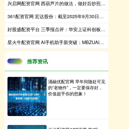
兴启网配资官网 西葫芦片的做法，做好后炒煎凉拌都好吃，清爽脆嫩
361配资官网 宏达股份：截至2025年9月30日公司股东总数为61040户
好股盛配资平台 三季报点评：华安上证科创板芯片ETF基金季度涨幅65.22%
星火牛配资官网 AI手机助手新突破：MBZUAI让手机实现看图说话和画图创作双技能
推荐资讯
涌融优配官网 早年间随处可见
的“老物件”，一定要保存好，
价值超乎你的想象！