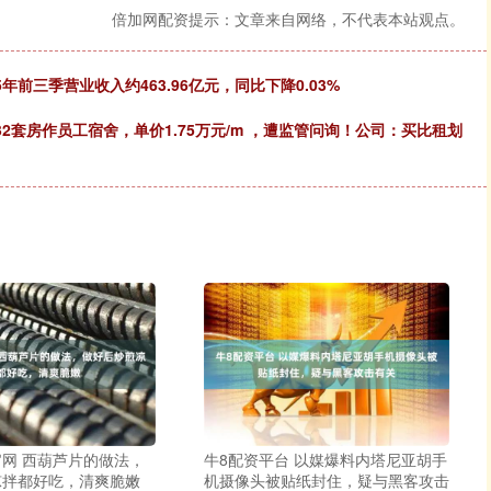
倍加网配资提示：文章来自网络，不代表本站观点。
年前三季营业收入约463.96亿元，同比下降0.03%
司32套房作员工宿舍，单价1.75万元/m ，遭监管问询！公司：买比租划
网 西葫芦片的做法，
牛8配资平台 以媒爆料内塔尼亚胡手
凉拌都好吃，清爽脆嫩
机摄像头被贴纸封住，疑与黑客攻击