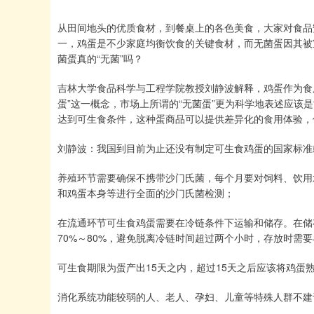
从田间地头的优质食材，到餐桌上的各色美食，大家对食品
一，鸡蛋是不少家庭均衡饮食的关键食材，而无菌蛋因其被宣
菌蛋真的“无菌”吗？
吉林大学食品科学与工程学院教授刘静波解释，鸡蛋作为食用
蛋”这一概念，市场上所谓的“无菌蛋”更为科学地表述应该
达到可生食条件，这种蛋商品可以提供差异化的食用体验，
刘静波：我国到目前为止还没有制定可生食鸡蛋的国家标准
养殖环节需要确保不携带沙门氏菌，每个月要对饲料、饮用
和鸡蛋本身等进行全面的沙门氏菌检测；
在流通环节可生食鸡蛋需要在冷链条件下运输和储存。在储
70%～80%，避免脱离冷链时间超过两个小时，存放时需
可生食期限为蛋产出15天之内，超过15天之后应该将鸡蛋
消化系统功能较弱的人、老人、孕妇、儿童等特殊人群不建