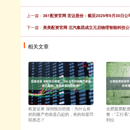
上一篇：
361配资官网 宏达股份：截至2025年9月30日公
下一篇：
美美配资官网 北汽集团成立元启物理智能科技公
相关文章
欧皇证券 深圳悦尔疤痕：为什么有
合肥股票配资
的剖腹产疤痕是凸起的，有的却是凹
整：“工行系
陷形态？
到位