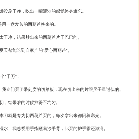
懒没刷干净，吃出一嘴泥沙的感觉终身难忘。
是用一盘发苦的西葫芦换来的。
太干净，结果炒出来的西葫芦片干巴巴的。
夏天都能吃到自家产的"爱心西葫芦"。
个"千万"：
。我专门买了带刻度的切菜板，现在切出来的片跟尺子量过似的。
切，结果炒的时候熟得不均匀。
本刀就是专为切西葫芦买的，每次拿出来都闪着寒光。
湿水。我总爱用手指蘸着涂手背，比买的护手霜还滋润。