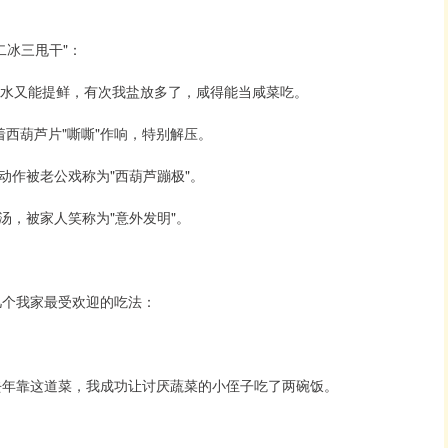
二冰三甩干"：
去水又能提鲜，有次我盐放多了，咸得能当咸菜吃。
西葫芦片"嘶嘶"作响，特别解压。
动作被老公戏称为"西葫芦蹦极"。
汤，被家人笑称为"意外发明"。
几个我家最受欢迎的吃法：
去年靠这道菜，我成功让讨厌蔬菜的小侄子吃了两碗饭。