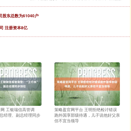
司股东总数为61040户
司 注册资本8亿
网 工银瑞信高管调
策略盈官网平台 王明拒绝检讨错误
”总经理、副总经理同步
跑外国享部级待遇，儿子说他好父亲
但不宜当领导