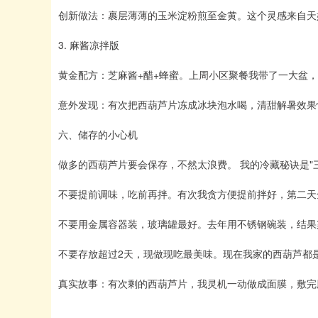
创新做法：裹层薄薄的玉米淀粉煎至金黄。这个灵感来自天
3. 麻酱凉拌版
黄金配方：芝麻酱+醋+蜂蜜。上周小区聚餐我带了一大盆
意外发现：有次把西葫芦片冻成冰块泡水喝，清甜解暑效果
六、储存的小心机
做多的西葫芦片要会保存，不然太浪费。 我的冷藏秘诀是"
不要提前调味，吃前再拌。有次我贪方便提前拌好，第二天
不要用金属容器装，玻璃罐最好。去年用不锈钢碗装，结果
不要存放超过2天，现做现吃最美味。现在我家的西葫芦都
真实故事：有次剩的西葫芦片，我灵机一动做成面膜，敷完