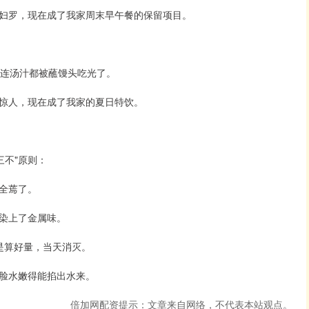
妇罗，现在成了我家周末早午餐的保留项目。
，连汤汁都被蘸馒头吃光了。
惊人，现在成了我家的夏日特饮。
三不"原则：
全蔫了。
染上了金属味。
是算好量，当天消灭。
脸水嫩得能掐出水来。
倍加网配资提示：文章来自网络，不代表本站观点。