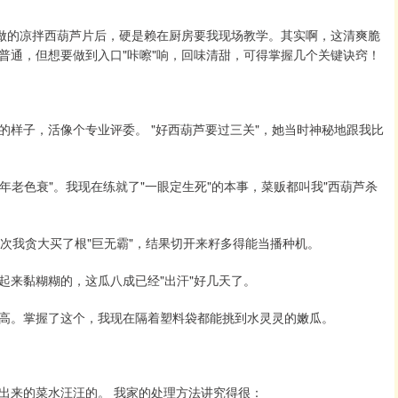
我做的凉拌西葫芦片后，硬是赖在厨房要我现场教学。其实啊，这清爽脆
普通，但想要做到入口"咔嚓"响，回味清甜，可得掌握几个关键诀窍！
样子，活像个专业评委。 "好西葫芦要过三关"，她当时神秘地跟我比
年老色衰"。我现在练就了"一眼定生死"的本事，菜贩都叫我"西葫芦杀
次我贪大买了根"巨无霸"，结果切开来籽多得能当播种机。
起来黏糊糊的，这瓜八成已经"出汗"好几天了。
高。掌握了这个，我现在隔着塑料袋都能挑到水灵灵的嫩瓜。
出来的菜水汪汪的。 我家的处理方法讲究得很：