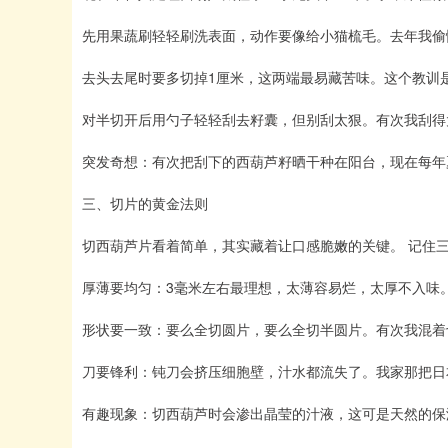
先用果蔬刷轻轻刷洗表面，动作要像给小猫梳毛。去年我偷
去头去尾时要多切掉1厘米，这两端最易藏苦味。这个教训
对半切开后用勺子轻轻刮去籽囊，但别刮太狠。有次我刮得
突发奇想：有次把刮下的西葫芦籽晒干种在阳台，现在每年
三、切片的黄金法则
切西葫芦片看着简单，其实藏着让口感脆嫩的关键。 记住三
厚薄要均匀：3毫米左右最理想，太薄容易烂，太厚不入味
形状要一致：要么全切圆片，要么全切半圆片。有次我混着
刀要锋利：钝刀会挤压细胞壁，汁水都流失了。我家那把日
有趣现象：切西葫芦时会渗出晶莹的汁液，这可是天然的保