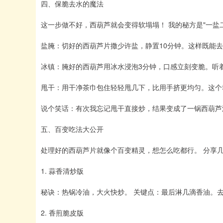
四、保脆去水的魔法
这一步做不好，西葫芦就会变得软塌塌！ 我的秘方是"一盐
盐腌：切好的西葫芦片撒少许盐，静置10分钟。这样既能
冰镇：腌好的西葫芦用冰水浸泡3分钟，口感立刻变脆。听着
甩干：用干净茶巾包住轻轻甩几下，比用手挤更均匀。这个
说个笑话：有次我忘记甩干直接炒，结果变成了一锅西葫芦
五、百变吃法大公开
处理好的西葫芦片就像个百变精灵，想怎么吃都行。 分享
1. 蒜香清炒版
秘诀：热锅冷油，大火快炒。 关键点：最后淋几滴香油。
2. 香煎脆皮版