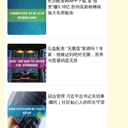
长沙配资网APP下载 靠“投
资”赚3.16亿 苏州高新称继续
做大非房板块
弘益配资 “无菌蛋”靠谱吗？专
家：很难达到绝对无菌，营养
与普通鸡蛋无异
冠达管理 习近平总书记关切事
·嘱托｜社区贴心人的民生守望