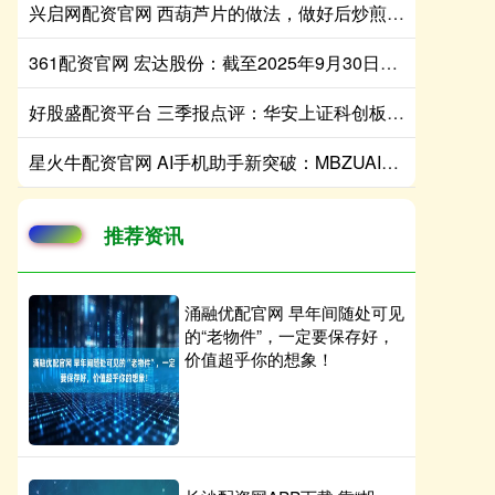
兴启网配资官网 西葫芦片的做法，做好后炒煎凉拌都好吃，清爽脆嫩
361配资官网 宏达股份：截至2025年9月30日公司股东总数为61040户
好股盛配资平台 三季报点评：华安上证科创板芯片ETF基金季度涨幅65.22%
星火牛配资官网 AI手机助手新突破：MBZUAI让手机实现看图说话和画图创作双技能
推荐资讯
涌融优配官网 早年间随处可见
的“老物件”，一定要保存好，
价值超乎你的想象！