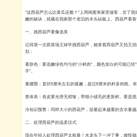
"这西葫芦怎么比黄瓜还脆？"上周闺蜜来家里做客，尝了
嫩的秘诀，就藏在我家那个老旧的木头砧板上。西葫芦看着
一、挑西葫芦要像选美
记得第一次跟菜场王婶学挑西葫芦，她拿着西葫芦又拍又捏的
划：
看肤色：要选嫩绿色均匀的"小鲜肉"，颜色发白的可能已经"
手"。
量腰围：直径5厘米左右的最嫩，超过8厘米的籽多肉糙。有
查体表：表皮要光滑无褶皱，带细小绒毛的更新鲜。要是摸
冷知识预警：同样大小的西葫芦，掂量起来越重的含水量越
二、处理西葫芦的温柔仪式
现在年轻人处理西葫芦太粗暴！水龙头下一冲了事，难怪做