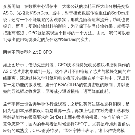
众所周知，在数据中心通信中，大家公认的功耗三座大山分别是交换
ASIC、光模块和SerDes。当中，对于担负数据传输重任的SerDes来
说，还有一个不能规避的客观事实，那就是随着速率提升，功耗也要
提升。而且，受到传输材料的影响，为了保证信号传输效果，就需要
把距离缩短，CPO就是实现这个目标的一个方法。由此，我们可以看
到做出使用铜缆决定的英伟达在SerDes的实力。
两种不同类型的2.5D CPO
如上图所示，借助先进封装，CPO技术能将光收发模块和控制操作的
ASIC芯片异构集成到一起。这个设计不但缩短了芯片与模块之间的布
线距离，还通过将光学引擎和电交换芯片封装在单个芯片中，形成具
有一定功能的微系统。避开了BGA和LGA的管脚密度的限制，并以更
短的导线驱动收发器，显著减少通道损耗，进而降低能耗。
孟怀宇博士也告诉半导体行业观察，之所以英伟达还在选择铜缆，是
因为他们本身模拟设计就是世界一流，再加上他们在对先进工艺和数
字纠错能力有很高要求的SerDes上面有很深的积累。“在当前的全球
竞争态势下，国内的参与者是时候选择CPO了。尤其是考虑到当前供
应链的成熟度，CPO蓄势待发。”孟怀宇博士表示，“相比传统光模