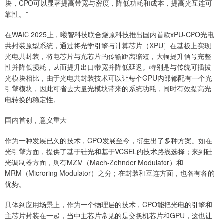
块，CPO可以显著提高带宽与密度，降低功耗和成本，提高光互连可
靠性。”
在WAIC 2025上，曦智科技联合燧原科技推出国内首款xPU-CPO光电
共封装原型系统，通过将光学引擎与计算芯片（XPU）在基板上实现
光电共封装，将电芯片与光芯片的传输距离缩短，大幅提升信号完整
性并降低损耗，从而提升出口带宽并降低延迟。特别是与传统可插拔
光模块相比，由于光电共封装技术可以让每个GPU内部都配有一个光
引擎模块，因此可省去大量光模块带来的系统功耗，同时有效提高光
电转换的稳定性。
国内首创，意义重大
作为一种发展已久的技术，CPO发展至今，衍生出了多种方案。如在
光引擎方面，提供了基于硅光和基于VCSEL的技术路线选择；来到硅
光调制器方面，则有MZM（Mach-Zehnder Modulator）和
MRM（Microring Modulator）之分；在封装和互连方面，也各有各的
优势。
具体到应用场景上，作为一个物理层的技术，CPO能把光电的引擎和
主芯片封装在一起，当中主芯片常见的是交换机芯片和GPU，这也让