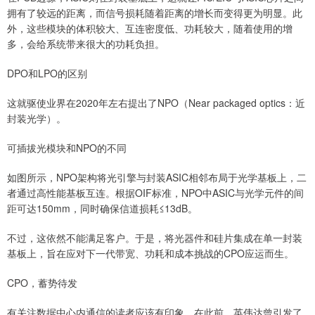
拥有了较远的距离，而信号损耗随着距离的增长而变得更为明显。此
外，这些模块的体积较大、互连密度低、功耗较大，随着使用的增
多，会给系统带来很大的功耗负担。
DPO和LPO的区别
这就驱使业界在2020年左右提出了NPO（Near packaged optics：近
封装光学）。
可插拔光模块和NPO的不同
如图所示，NPO架构将光引擎与封装ASIC相邻布局于光学基板上，二
者通过高性能基板互连。根据OIF标准，NPO中ASIC与光学元件的间
距可达150mm，同时确保信道损耗≤13dB。
不过，这依然不能满足客户。于是，将光器件和硅片集成在单一封装
基板上，旨在应对下一代带宽、功耗和成本挑战的CPO应运而生。
CPO，蓄势待发
有关注数据中心内通信的读者应该有印象，在此前，英伟达曾引发了