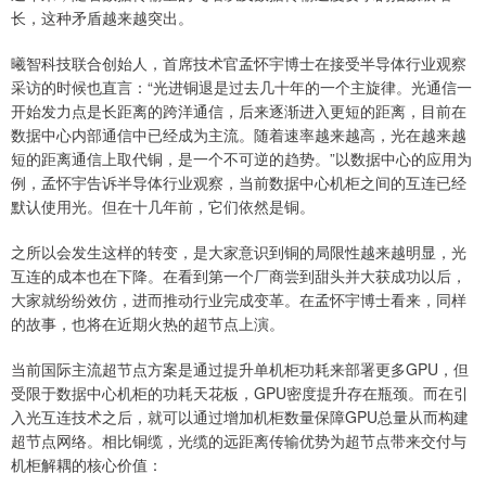
长，这种矛盾越来越突出。
曦智科技联合创始人，首席技术官孟怀宇博士在接受半导体行业观察
采访的时候也直言：“光进铜退是过去几十年的一个主旋律。光通信一
开始发力点是长距离的跨洋通信，后来逐渐进入更短的距离，目前在
数据中心内部通信中已经成为主流。随着速率越来越高，光在越来越
短的距离通信上取代铜，是一个不可逆的趋势。”以数据中心的应用为
例，孟怀宇告诉半导体行业观察，当前数据中心机柜之间的互连已经
默认使用光。但在十几年前，它们依然是铜。
之所以会发生这样的转变，是大家意识到铜的局限性越来越明显，光
互连的成本也在下降。在看到第一个厂商尝到甜头并大获成功以后，
大家就纷纷效仿，进而推动行业完成变革。在孟怀宇博士看来，同样
的故事，也将在近期火热的超节点上演。
当前国际主流超节点方案是通过提升单机柜功耗来部署更多GPU，但
受限于数据中心机柜的功耗天花板，GPU密度提升存在瓶颈。而在引
入光互连技术之后，就可以通过增加机柜数量保障GPU总量从而构建
超节点网络。相比铜缆，光缆的远距离传输优势为超节点带来交付与
机柜解耦的核心价值：