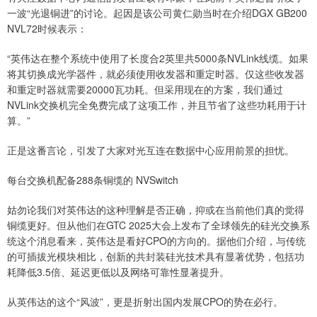
一波“光退铜进”的讨论。起因是该公司黄仁勋当时在介绍DGX GB200
NVL72时候表示：
“英伟达在整个系统中使用了长度合2英里共5000条NVLink线缆。如果
将其切换成光学器件，就必须使用收发器和重定时器。仅这些收发器
和重定时器就需要20000瓦功耗。但采用现在的方案，我们通过
NVLink交换机完全免费完成了这项工作，并且节省了这些功耗用于计
算。”
正是这番言论，引发了大家对光互连在数据中心应用前景的担忧。
每台交换机配备288条铜缆的 NVSwitch
姑勿论我们对英伟达的这种理解是否正确，抑或在当前他们真的觉得
铜缆更好。但从他们在GTC 2025大会上发布了全球领先的硅光交换系
统这个消息看来，英伟达是看好CPO的方向的。据他们介绍，与传统
的可插拔光模块相比，创新的共封装硅光技术具有显著优势，包括功
耗降低3.5倍、延迟更低以及网络可靠性显著提升。
从英伟达的这个“风波”，更是折射出国内发展CPO的势在必行。