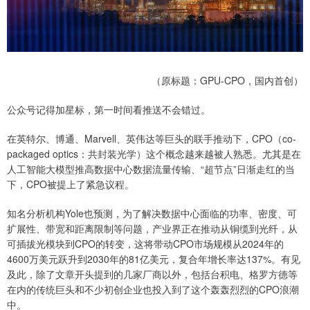
（原标题：GPU-CPO，国内首创）
公众号记得加星标，第一时间看推送不会错过。
在英特尔、博通、Marvell、英伟达等巨头的联手推动下，CPO（co-
packaged optics：共封装光学）这个概念越来越被人熟悉。尤其是在
人工智能大模型推高数据中心数据流量传输、“超节点”日渐走红的当
下，CPO被提上了紧急议程。
知名分析机构Yole也预测，为了解决数据中心面临的功率、密度、可
扩展性、带宽和距离限制等问题，产业界正在推动从铜缆到光纤，从
可插拔光模块到CPO的转变，这将带动CPO市场规模从2024年的
4600万美元跃升到2030年的81亿美元，复合年增长率达137%。有见
及此，除了文章开头提到的几家厂商以外，包括台积电、格罗方德等
在内的传统巨头和不少初创企业也投入到了这个轰轰烈烈的CPO浪潮
中。