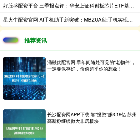
好股盛配资平台 三季报点评：华安上证科创板芯片ETF基金季度涨幅65.22%
星火牛配资官网 AI手机助手新突破：MBZUAI让手机实现看图说话和画图创作双技能
推荐资讯
涌融优配官网 早年间随处可见的“老物件”，
一定要保存好，价值超乎你的想象！
长沙配资网APP下载 靠“投资”赚3.16亿 苏州
高新称继续做大非房板块