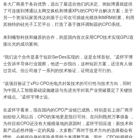
各大厂商基于各自优势，选出了最适合他们的决定。例如博通就提供
了可连接到博通以太网交换机和博通XPU的CPO平台解决方案；至于
另一个资深玩家英伟达则基于公司在可插拔光模块和MRM积累，利用
其独特的硅光子工艺平台，打造了基于微环调制器的CPO系统。
来到曦智科技和燧原的合作，则是国内首次采用CPO技术实现GPU直
接出光的成功案例。
“我们这个合作是基于短距SerDes实现的，这是全球首创。”孟怀宇博
士告诉半导体行业观察，他进一步指出，这种短距方案，还没有人做
过尝试。但公司做了一系列的技术验证，证明这是可行的。
“该项目验证了xPU-CPO光电共封装技术的可行性与技术方向，同时
为中国人工智能基础设施建设与先进光学封装产业突破奠定了关键技
术锚点。”孟怀宇博士说。
在孟怀宇看来，现在国内的CPO产业链已成熟，特别是在上游厂商开
始纷纷入局以后，CPO的落地更是指日可待。在问到既然万事俱备 ，
为何目前CPO还没有大规模落地的原因时，孟怀宇回应道：新技术和
新产品必然伴随一定的风险，大多数厂商对于技术方向的选择都会有
惯性，会根据自身的风险承受能力来调整节奏。因此，CPO的规模化