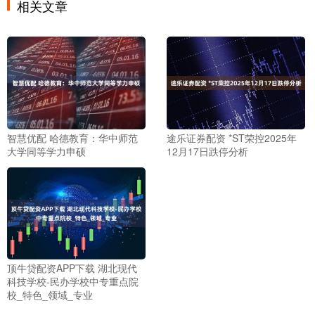
相关文章
智慧优配 哈德教育：华中师范
途乐证券配资 *ST荣控2025年
大学同等学力申硕
12月17日跌停分析
顶牛贷配资APP下载 湖北现代
科技学校-民办学校中专重点院
校_特色_领域_专业