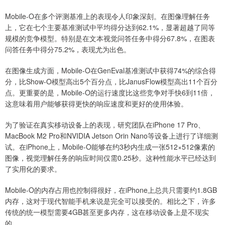
Mobile-O在多个评测基准上的表现令人印象深刻。在图像理解任务
上，它在七个主要基准测试中平均得分达到62.1%，显著超越了同等
规模的竞争模型。特别是在文本视觉问答任务中得分67.8%，在图表
问答任务中得分75.2%，表现尤为出色。
在图像生成方面，Mobile-O在GenEval基准测试中获得74%的综合得
分，比Show-O模型高出5个百分点，比JanusFlow模型高出11个百分
点。更重要的是，Mobile-O的运行速度比这些竞争对手快6到11倍，
这意味着用户能够获得更快的响应速度和更好的使用体验。
为了验证在真实移动设备上的表现，研究团队在iPhone 17 Pro、
MacBook M2 Pro和NVIDIA Jetson Orin Nano等设备上进行了详细测
试。在iPhone上，Mobile-O能够在约3秒内生成一张512×512像素的
图像，视觉理解任务的响应时间仅需0.25秒。这种性能水平已经达到
了实用化的要求。
Mobile-O的内存占用也控制得很好，在iPhone上总共只需要约1.8GB
内存，这对于现代智能手机来说是完全可以接受的。相比之下，许多
传统的统一模型需要4GB甚至更多内存，这在移动设备上是不现实
的。