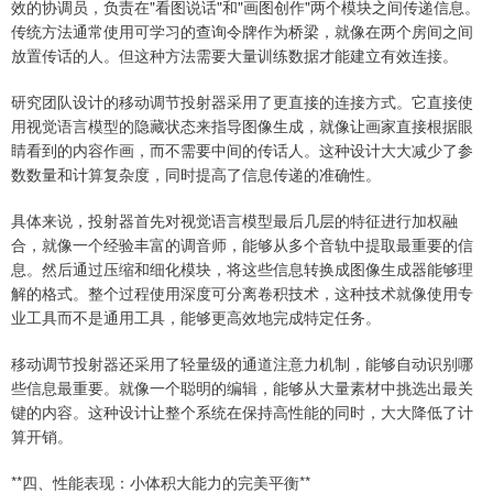
效的协调员，负责在"看图说话"和"画图创作"两个模块之间传递信息。
传统方法通常使用可学习的查询令牌作为桥梁，就像在两个房间之间
放置传话的人。但这种方法需要大量训练数据才能建立有效连接。
研究团队设计的移动调节投射器采用了更直接的连接方式。它直接使
用视觉语言模型的隐藏状态来指导图像生成，就像让画家直接根据眼
睛看到的内容作画，而不需要中间的传话人。这种设计大大减少了参
数数量和计算复杂度，同时提高了信息传递的准确性。
具体来说，投射器首先对视觉语言模型最后几层的特征进行加权融
合，就像一个经验丰富的调音师，能够从多个音轨中提取最重要的信
息。然后通过压缩和细化模块，将这些信息转换成图像生成器能够理
解的格式。整个过程使用深度可分离卷积技术，这种技术就像使用专
业工具而不是通用工具，能够更高效地完成特定任务。
移动调节投射器还采用了轻量级的通道注意力机制，能够自动识别哪
些信息最重要。就像一个聪明的编辑，能够从大量素材中挑选出最关
键的内容。这种设计让整个系统在保持高性能的同时，大大降低了计
算开销。
**四、性能表现：小体积大能力的完美平衡**