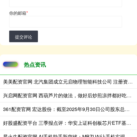
你的邮箱
*
提交评论
热点资讯
美美配资官网 北汽集团成立元启物理智能科技公司 注册资本8亿
兴启网配资官网 西葫芦片的做法，做好后炒煎凉拌都好吃，清爽脆嫩
361配资官网 宏达股份：截至2025年9月30日公司股东总数为61040户
好股盛配资平台 三季报点评：华安上证科创板芯片ETF基金季度涨幅65.22%
星火牛配资官网 AI手机助手新突破：MBZUAI让手机实现看图说话和画图创作双技能