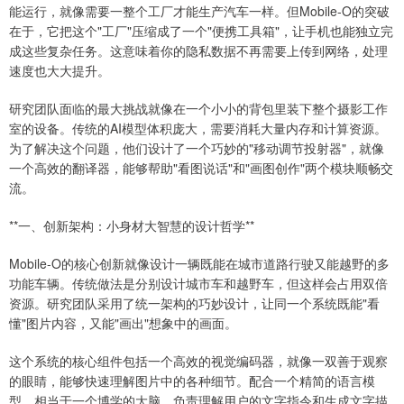
能运行，就像需要一整个工厂才能生产汽车一样。但Mobile-O的突破
在于，它把这个"工厂"压缩成了一个"便携工具箱"，让手机也能独立完
成这些复杂任务。这意味着你的隐私数据不再需要上传到网络，处理
速度也大大提升。
研究团队面临的最大挑战就像在一个小小的背包里装下整个摄影工作
室的设备。传统的AI模型体积庞大，需要消耗大量内存和计算资源。
为了解决这个问题，他们设计了一个巧妙的"移动调节投射器"，就像
一个高效的翻译器，能够帮助"看图说话"和"画图创作"两个模块顺畅交
流。
**一、创新架构：小身材大智慧的设计哲学**
Mobile-O的核心创新就像设计一辆既能在城市道路行驶又能越野的多
功能车辆。传统做法是分别设计城市车和越野车，但这样会占用双倍
资源。研究团队采用了统一架构的巧妙设计，让同一个系统既能"看
懂"图片内容，又能"画出"想象中的画面。
这个系统的核心组件包括一个高效的视觉编码器，就像一双善于观察
的眼睛，能够快速理解图片中的各种细节。配合一个精简的语言模
型，相当于一个博学的大脑，负责理解用户的文字指令和生成文字描