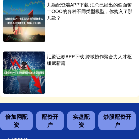
九融配资端APP下载 汇总已经出的假面骑
士OOO的各种不同类型模型，你购入了那
几款？
汇盈证券APP下载 跨域协作聚合力人才枢
纽赋新篇
倍加网配
配资开
实盘配
炒股配资开
资
户
资
户