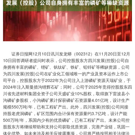
证券日报网12月10日讯川发龙蟒（002312）在11月20日至12月
10日回答调研者提问时表示，公司控股股东方四川发展(控股)公司自
身拥有丰富的磷矿、锂矿、钒钛矿、铁矿、铅锌矿等稀缺资源，公司
为四川发展(控股)公司在矿业化工领域唯一的产业及资本运作上市公
司平台，控股股东方于2022年为公司注入上游磷矿资源天瑞矿业，于
2024年注入斯曼措沟锂辉石矿；同时，公司于2025年竞得控股股东四
川省先进材料集团全资子公司天盛矿业10%股权，取得旗下雷波县小
沟磷矿参股权，小沟磷矿累计探获磷矿石资源量4.01亿吨，设计生产
规模550万吨/年，已有工程矿产出。此外，四川发展(控股)公司间接
持股老虎洞磷矿，矿区范围内合计保有资源量约3.7亿吨，设计产能
500万吨/年，系国内少有的优质磷矿，已有工程矿产出。未来公司控
股股东方将继续帮助和支持公司获取优质资源，完善产业链，巩固一
体化优势。如未来涉及相关应披露事项，公司将严格按照相关法律法