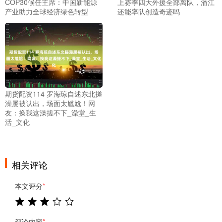
COP30候任主席：中国新能源
上赛季四大外援全部离队，潘江
产业助力全球经济绿色转型
还能率队创造奇迹吗
期货配资114 罗海琼自述东北搓
澡屡被认出，场面太尴尬！网
友：换我这澡搓不下_澡堂_生
活_文化
相关评论
本文评分
*
评论内容
*