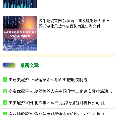
闪牛配资官网 我国自主研发建造最大海上
浮式液化天然气装置从南通出海交付
最新文章
美通美配资 上城这家企业用AI重塑服装制造
1
垒富优配平台 爬壁机器人在中国化学三化建安哥拉炼油项目完成实战演练
2
美美配资官网 北汽集团成立元启物理智能科技公司 注册资本8亿
3
专业炒股配资 谷歌首席科学家离职创业：27年老将出走，带走一支顶级AI团队
4