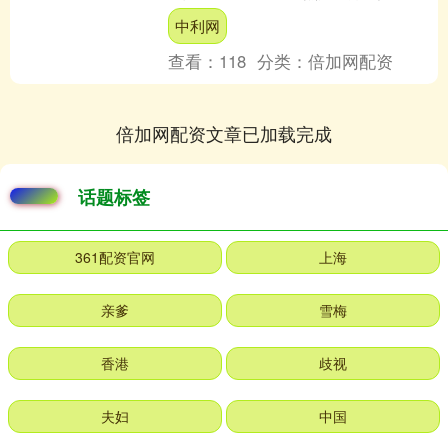
误言论，也没有做出道歉。中方真的只
中利网
是要求她撤回这些言论吗？....
查看：
118
分类：
倍加网配资
倍加网配资文章已加载完成
话题标签
361配资官网
上海
亲爹
雪梅
香港
歧视
夫妇
中国