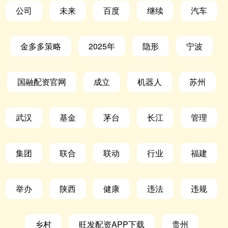
公司
未来
百度
继续
汽车
金多多策略
2025年
隐形
宁波
国融配资官网
成立
机器人
苏州
武汉
基金
茅台
长江
管理
集团
联合
联动
行业
福建
举办
陕西
健康
违法
违规
乡村
旺发配资APP下载
贵州