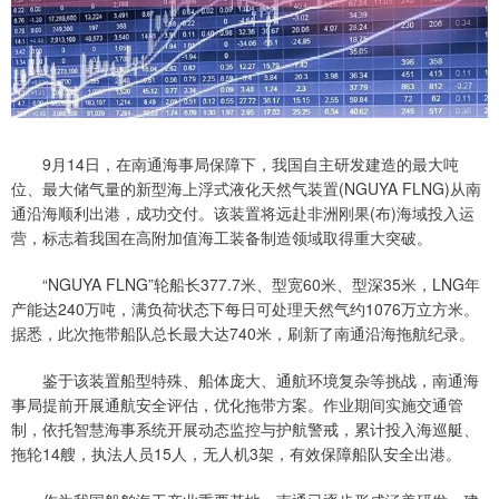
9月14日，在南通海事局保障下，我国自主研发建造的最大吨
位、最大储气量的新型海上浮式液化天然气装置(NGUYA FLNG)从南
通沿海顺利出港，成功交付。该装置将远赴非洲刚果(布)海域投入运
营，标志着我国在高附加值海工装备制造领域取得重大突破。
“NGUYA FLNG”轮船长377.7米、型宽60米、型深35米，LNG年
产能达240万吨，满负荷状态下每日可处理天然气约1076万立方米。
据悉，此次拖带船队总长最大达740米，刷新了南通沿海拖航纪录。
鉴于该装置船型特殊、船体庞大、通航环境复杂等挑战，南通海
事局提前开展通航安全评估，优化拖带方案。作业期间实施交通管
制，依托智慧海事系统开展动态监控与护航警戒，累计投入海巡艇、
拖轮14艘，执法人员15人，无人机3架，有效保障船队安全出港。