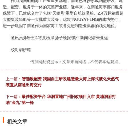
作为我国船舶海工产业重要基地，南通已逐步形成涵盖研发、建
造、配套、服务于一体的完整产业链。近年来，在南通海事部门服务
保障下，已建成交付了包括“天鲲号”重型自航绞吸船、2.4万标箱级超
大型集装箱船等一大批重大装备，此次“NGUYA”FLNG的成功交付，
进一步巩固了南通作为国家海工装备先进制造业集群的领先地位。
通讯员孙岩王军凯彭玉章扬子晚报/紫牛新闻记者朱亚运
校对胡妍璐
倍加网配资提示：文章来自网络，不代表本站观点。
上一篇：
智选股配资 我国自主研发建造最大海上浮式液化天然气
装置从南通出海交付
下一篇：
最佳配资平台 华润置地广州旧改项目入市 黄埔润府打
响“金九”第一枪
相关文章