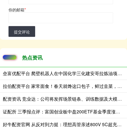
你的邮箱
*
提交评论
热点资讯
垒富优配平台 爬壁机器人在中国化学三化建安哥拉炼油项目完成实战演练
拉伯配资平台 家常面食！春天就馋这口包子，鲜过韭菜，清爽鲜香，鲜到停不了嘴
配资资讯 竞业达：公司将发挥场景链条、训练数据及大模型技术优势，把握市场机遇
证配所 三季报点评：富国创业板中盘200ETF基金季度涨幅15.24%
好牛配资官网 从反对到力挺：理想高管亲述800V 5C超充如何成大电池增程车幸福标配