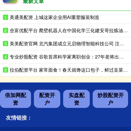
最新文章
美通美配资 上城这家企业用AI重塑服装制造
1
垒富优配平台 爬壁机器人在中国化学三化建安哥拉炼油项目完成实战演练
2
美美配资官网 北汽集团成立元启物理智能科技公司 注册资本8亿
3
专业炒股配资 谷歌首席科学家离职创业：27年老将出走，带走一支顶级AI团队
4
拉伯配资平台 家常面食！春天就馋这口包子，鲜过韭菜，清爽鲜香，鲜到停不了嘴
5
倍加网配
配资开
实盘配
炒股配资开
资
户
资
户
友情链接：