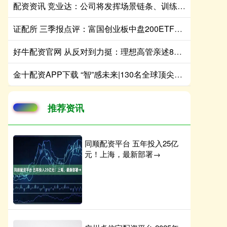
配资资讯 竞业达：公司将发挥场景链条、训练数据及大模型技术优势，把握市场机遇
证配所 三季报点评：富国创业板中盘200ETF基金季度涨幅15.24%
好牛配资官网 从反对到力挺：理想高管亲述800V 5C超充如何成大电池增程车幸福标配
金十配资APP下载 “智”感未来|130名全球顶尖飞手汇聚 无人机竞速赛飞出科技加速度
推荐资讯
同顺配资平台 五年投入25亿
元！上海，最新部署→