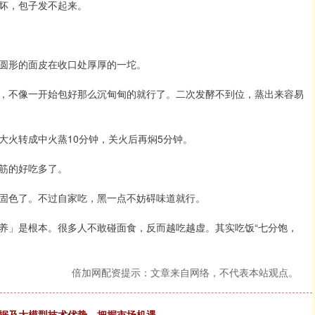
坏，包子发不起来。
圆形的面皮在收口处厚厚的一坨。
，不像一开始包好那么沉甸甸的就行了。二次发酵不到位，蒸出来容易
大火转成中火蒸10分钟，关火后再焖5分钟。
筋的好吃多了。
固色了。不过自家吃，黑一点不妨碍味道就行。
养」是根本。很多人不敢碰面食，反而越吃越虚。其实吃饭“七分饱，
倍加网配资提示：文章来自网络，不代表本站观点。
数据及大模型技术优势，把握市场机遇