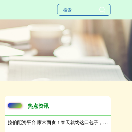
热点资讯
拉伯配资平台 家常面食！春天就馋这口包子，鲜过韭菜，清爽鲜香，鲜到停不了嘴