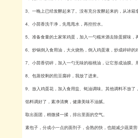
3、一晚上已经发酵起来了。没有充分发酵起来的，从冰箱
4、小茴香洗干净，先甩甩水，再控控水。
5、准备食量的土家笨鸡蛋，加入一勺糯米酒去除蛋腥味，
6、炒锅倒入食用油，大火烧热，倒入鸡蛋液，炒成碎碎的
7、小茴香切碎，加入一勺无味的核桃油，让它形成油膜。
8、包蒸饺剩的煎豆腐碎，我放了进来。
9、放入鸡蛋花，加入食用盐、蚝油调味。其他调料不放了
馅料调好了，素净清爽，健康美味不油腻。
取出面团，稍微揉一揉，排出里面的空气。
素包子，分成小一点的面剂子，会熟的快，也能减少蔬菜营