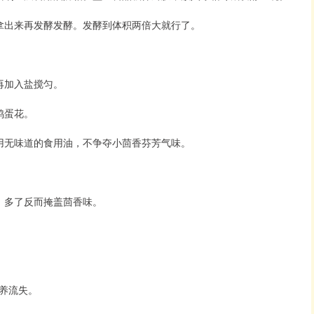
拿出来再发酵发酵。发酵到体积两倍大就行了。
再加入盐搅匀。
鸡蛋花。
用无味道的食用油，不争夺小茴香芬芳气味。
，多了反而掩盖茴香味。
养流失。