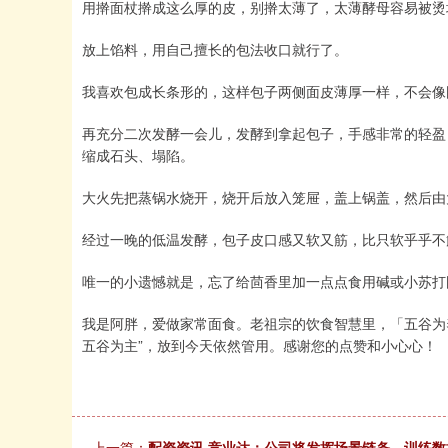
用擀面杖擀成这么厚的皮，别擀太薄了，太薄酵母容易被烫
放上馅料，用自己擅长的包法收口就行了。
我喜欢包成长条形的，这样包子两侧面皮薄厚一样，不会像
再充分二次发酵一会儿，发酵到拿起包子，手感非常的轻盈
缩成石头、塌陷。
大火先把蒸锅水烧开，烧开后放入笼屉，盖上锅盖，然后由
经过一晚的低温发酵，包子皮口感又软又筋，比只软乎乎不
唯一的小遗憾就是，忘了给茴香里加一点点食用碱或小苏打
我是阿胖，爱做家常面食。老祖宗的饮食智慧里，「五谷为
五谷为主”，放到今天依然管用。感谢您的点赞和小心心！
上一篇：
配资资讯 竞业达：公司将发挥场景链条、训练