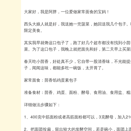
大家好，我是阿胖，一位爱做家常面食的宝妈！
西头大娘人就是好，我送她一兜菠菜，她回送我几个包子。
限定美食。
其实我早就馋这口包子了，跑了好几个超市都没有找到小茴
菜。为了这口包子，我晚上就把面先和好，第二天早上买菜
春天吃小茴香，好处真不少，它自带一股清香味，不光能提
子，闻闻这味，都能多吃一碗饭，太开胃了。
家常面食：茴香馅鸡蛋素包子
准备食材：茴香、鸡蛋、面粉、酵母、食用油、食用盐、糯
详细做法步骤如下：
1、400克中筋面粉或者高筋面粉都可以，3克酵母，加入21
2、把面团按扁，留出较大的发酵空间，若是碗小，面团上