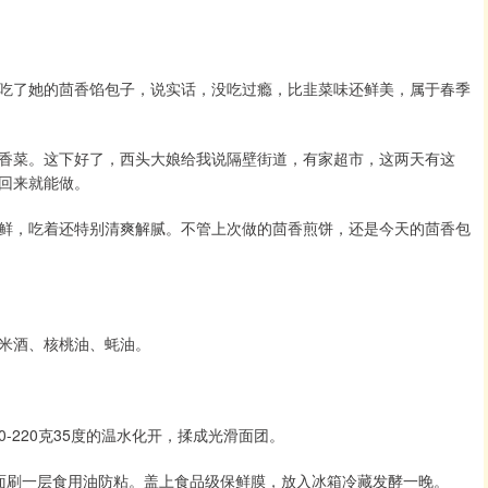
吃了她的茴香馅包子，说实话，没吃过瘾，比韭菜味还鲜美，属于春季
香菜。这下好了，西头大娘给我说隔壁街道，有家超市，这两天有这
回来就能做。
鲜，吃着还特别清爽解腻。不管上次做的茴香煎饼，还是今天的茴香包
米酒、核桃油、蚝油。
0-220克35度的温水化开，揉成光滑面团。
面刷一层食用油防粘。盖上食品级保鲜膜，放入冰箱冷藏发酵一晚。