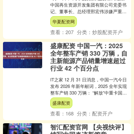
中国再生资源开发集团有限公司党委书
记、董事长、总经理邢宏伟涉嫌严重违
纪违法，目前正接受中央纪委国家监委
华夏配资网
驻全国供销总社纪检监....
查看：
207
分类：
炒股配资开户
盛康配资 中国一汽：2025
全年整车产销 330 万辆，自
主新能源产品销量增速超过
行业 42 个百分点
IT之家 12 月 31 日消息，中国一汽今日
发布 2026 年新年献词，2025 全年实现
整车产销 330 万辆： “解放”中重卡国内
终端份额稳居行业第一，“....
盛康配资
查看：
168
分类：
配资开户
智汇配资官网 【央视快评】