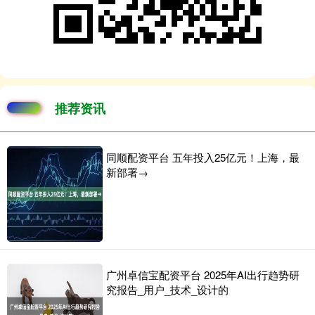
推荐资讯
同顺配资平台 五年投入25亿元！上海，最
新部署→
广州卓信宝配资平台 2025年AI出行趋势研
究报告_用户_技术_设计的