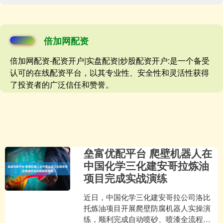
倍加网配资
倍加网配资-配资开户|实盘配资|炒股配资开户:是一个备受
认可的在线配资平台，以其专业性、安全性和灵活性获得
了投资者的广泛信任和赞誉。
垒富优配平台 爬壁机器人在
中国化学三化建安哥拉炼油
项目完成实战演练
近日，中国化学三化建安哥拉公司洛比
托炼油项目开展爬壁防腐机器人实操演
练，顺利完成自动喷砂、喷漆全流程测