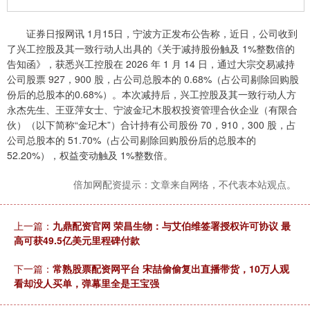
证券日报网讯 1月15日，宁波方正发布公告称，近日，公司收到
了兴工控股及其一致行动人出具的《关于减持股份触及 1%整数倍的
告知函》，获悉兴工控股在 2026 年 1 月 14 日，通过大宗交易减持
公司股票 927，900 股，占公司总股本的 0.68%（占公司剔除回购股
份后的总股本的0.68%）。本次减持后，兴工控股及其一致行动人方
永杰先生、王亚萍女士、宁波金玘木股权投资管理合伙企业（有限合
伙）（以下简称“金玘木”）合计持有公司股份 70，910，300 股，占
公司总股本的 51.70%（占公司剔除回购股份后的总股本的
52.20%），权益变动触及 1%整数倍。
倍加网配资提示：文章来自网络，不代表本站观点。
上一篇：
九鼎配资官网 荣昌生物：与艾伯维签署授权许可协议 最
高可获49.5亿美元里程碑付款
下一篇：
常熟股票配资网平台 宋喆偷偷复出直播带货，10万人观
看却没人买单，弹幕里全是王宝强