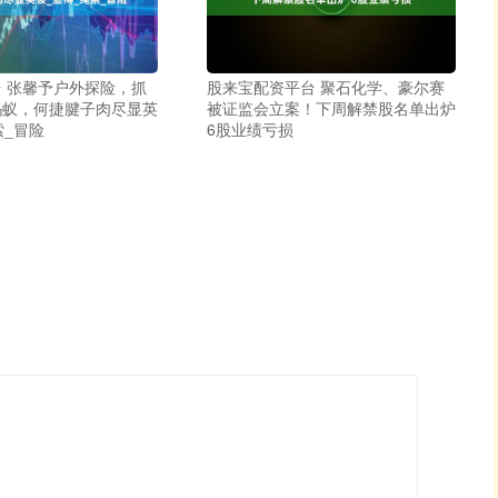
 张馨予户外探险，抓
股来宝配资平台 聚石化学、豪尔赛
蚂蚁，何捷腱子肉尽显英
被证监会立案！下周解禁股名单出炉
索_冒险
6股业绩亏损