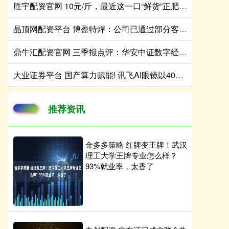
胜宇配资官网 10元/斤，最近这一口“鲜货”正肥！摊主：一天上百斤不够卖
晶顶网配资平台 博盈特焊：公司已通过部分客户的生产体系认证并获得相应订单
鼎牛汇配资官网 三季报点评：华安中证数字经济主题ETF基金季度涨幅39.88%
大业证券平台 国产算力赋能! 讯飞AI眼镜以40克轻量化设计开启跨国商务沟通新范式
推荐资讯
金多多策略 红牌变王牌！武汉
理工大学王牌专业怎么样？
93%就业率，太香了