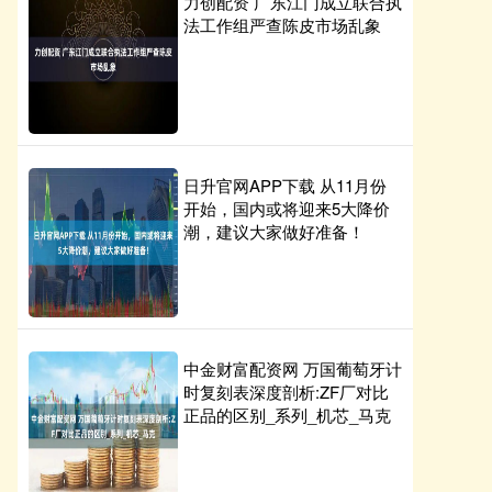
力创配资 广东江门成立联合执
法工作组严查陈皮市场乱象
日升官网APP下载 从11月份
开始，国内或将迎来5大降价
潮，建议大家做好准备！
中金财富配资网 万国葡萄牙计
时复刻表深度剖析:ZF厂对比
正品的区别_系列_机芯_马克