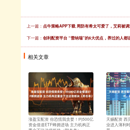
上一篇：
点牛策略APP下载 周防有希太可爱了，艾莉被
下一篇：
创利配资平台 “雪纳瑞”的6大优点，养过的人都
相关文章
涨盈宝配资 你恐慌我贪婪！约500亿
天赐配资 西
资金借道ETF蜂拥进场 主力机构正
业进入薄利