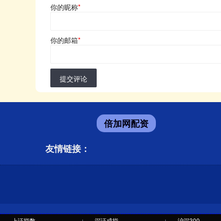
你的昵称
*
你的邮箱
*
提交评论
倍加网配资
友情链接：
上证指数
深证成指
沪深300