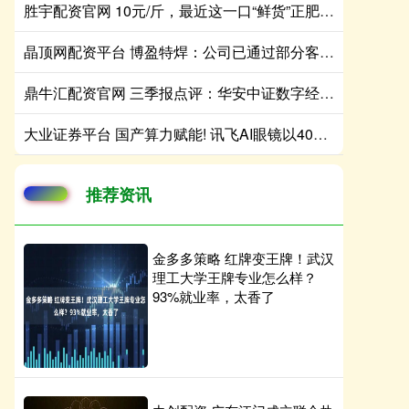
胜宇配资官网 10元/斤，最近这一口“鲜货”正肥！摊主：一天上百斤不够卖
晶顶网配资平台 博盈特焊：公司已通过部分客户的生产体系认证并获得相应订单
鼎牛汇配资官网 三季报点评：华安中证数字经济主题ETF基金季度涨幅39.88%
大业证券平台 国产算力赋能! 讯飞AI眼镜以40克轻量化设计开启跨国商务沟通新范式
推荐资讯
金多多策略 红牌变王牌！武汉
理工大学王牌专业怎么样？
93%就业率，太香了