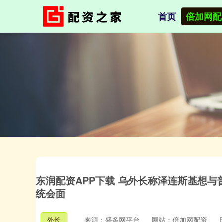
首页
倍加网配
东润配资APP下载 乌外长称泽连斯基想
统会面
外长
来源：盛多网平台
网站：倍加网配资