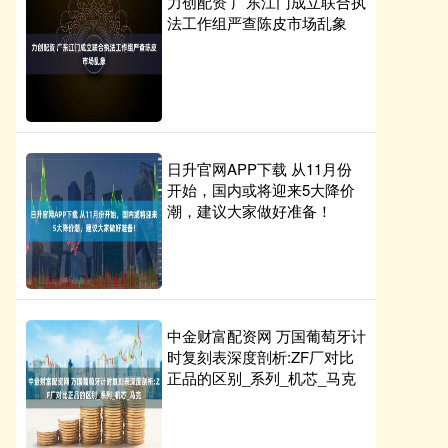
力创配资 广东江门成立联合执
法工作组严查陈皮市场乱象
日升官网APP下载 从11月份
开始，国内或将迎来5大降价
潮，建议大家做好准备！
中金财富配资网 万国葡萄牙计
时复刻表深度剖析:ZF厂对比
正品的区别_系列_机芯_马克