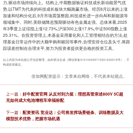
力,驱动市场持续向上。结构上,中期数据验证科技成长新动能景气优
势,以TMT为代表的科技成长板块大幅跑赢市场。经历8月以来的上涨
加速和结构分化后,9月市场震荡整固,科技成长进一步向AI和新能源等
领域集中。同时,美联储降息预期驱动有色金属走强。总体来看,2025
年3季度上证综指上涨12.73%,沪深300上涨17.9%,中证500指数上涨
25.31%。在投资管理上,本基金采用量化和人工管理相结合的方法,处
理基金日常运作中的大额申购和赎回等事件,合理安排仓位及头寸,将跟
踪误差控制在合理水平,努力为投资者提供更合格的投资工具。
以上内容为本站据公开信息整理，由AI算法生成（网信算备310104345710301240019号），不
构成投资建议。
倍加网配资提示：文章来自网络，不代表本站观点。
上一篇：
好牛配资官网 从反对到力挺：理想高管亲述800V 5C超
充如何成大电池增程车幸福标配
下一篇：
配资资讯 竞业达：公司将发挥场景链条、训练数据及大
模型技术优势，把握市场机遇