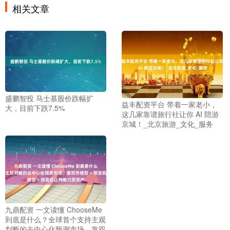
相关文章
盛鹏智投 马士基股价跌幅扩
益丰配资平台 带着一家老小，
大，目前下跌7.5%
这几家靠谱旅行社让你 AI 陪游
京城！_北京旅游_文化_服务
九鼎配资 一文读懂 ChooseMe
到底是什么？全球首个支持主观
判断的去中心化预测市场，靠双