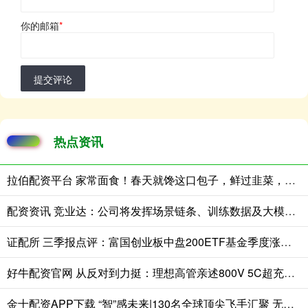
你的邮箱
*
提交评论
热点资讯
拉伯配资平台 家常面食！春天就馋这口包子，鲜过韭菜，清爽鲜香，鲜到停不了嘴
配资资讯 竞业达：公司将发挥场景链条、训练数据及大模型技术优势，把握市场机遇
证配所 三季报点评：富国创业板中盘200ETF基金季度涨幅15.24%
好牛配资官网 从反对到力挺：理想高管亲述800V 5C超充如何成大电池增程车幸福标配
金十配资APP下载 “智”感未来|130名全球顶尖飞手汇聚 无人机竞速赛飞出科技加速度