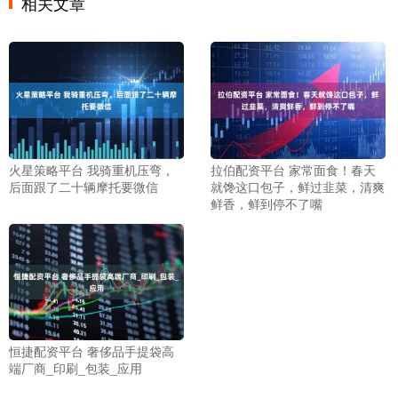
相关文章
火星策略平台 我骑重机压弯，
拉伯配资平台 家常面食！春天
后面跟了二十辆摩托要微信
就馋这口包子，鲜过韭菜，清爽
鲜香，鲜到停不了嘴
恒捷配资平台 奢侈品手提袋高
端厂商_印刷_包装_应用