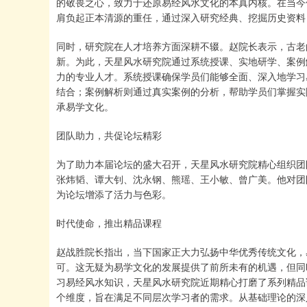
的敬畏之心，致力于还原易经风水文化的本真内核。在当今
肩负起正本清源的重任，通过深入研究经典、挖掘历史资料
同时，研究院在人才培养方面深耕不辍。赵院长表示，古老
新。为此，天星风水研究院通过系统授课、实地研学、案例
力的专业人才。系统授课确保学员们能够全面、深入地学习
结合；案例解析则通过真实案例的分析，帮助学员们掌握实
承易学文化。
团队助力，共促论坛精彩
为了助力本届论坛的盛大召开，天星风水研究院精心组织团
张炜韬、谭大钊、沈永钢、熊瑶、王小敏、曾广美。他对团
为论坛增添了活力与色彩。
时代使命，推出精品课程
赵战胜院长指出，当下国家正大力弘扬中华优秀传统文化，
可。这无疑为易学文化的发展提供了前所未有的机遇，但同
习易经风水知识，天星风水研究院近期精心打磨了系列精品
个维度，旨在满足不同层次学习者的需求。从基础理论的深