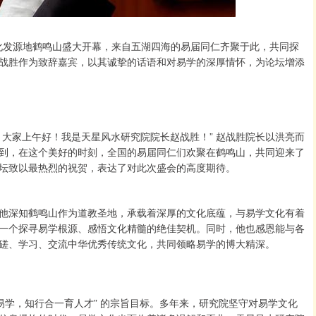
文化发源地鹤鸣山盛大开幕，来自五湖四海的易届同仁齐聚于此，共同探
战胜作为致辞嘉宾，以其诚挚的话语和对易学的深厚情怀，为论坛增添
大家上午好！我是天星风水研究院院长赵战胜！” 赵战胜院长以洪亮而
到，在这个美好的时刻，全国的易届同仁们欢聚在鹤鸣山，共同迎来了
坛致以最热烈的祝贺，表达了对此次盛会的高度期待。
他深知鹤鸣山作为道教圣地，承载着深厚的文化底蕴，与易学文化有着
一个探寻易学根源、感悟文化精髓的绝佳契机。同时，他也感恩能与各
磋、学习、交流中华优秀传统文化，共同领略易学的博大精深。
易学，知行合一育人才” 的宗旨目标。多年来，研究院坚守对易学文化