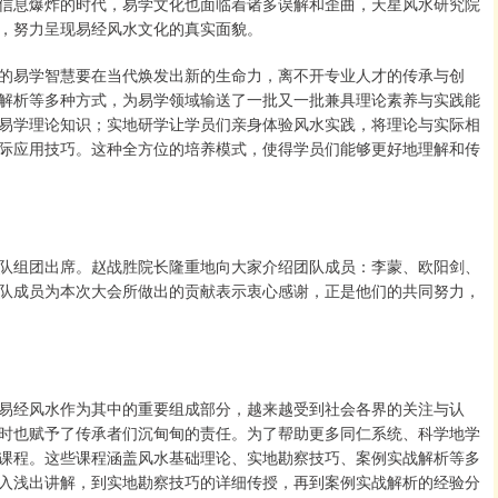
信息爆炸的时代，易学文化也面临着诸多误解和歪曲，天星风水研究院
，努力呈现易经风水文化的真实面貌。
的易学智慧要在当代焕发出新的生命力，离不开专业人才的传承与创
解析等多种方式，为易学领域输送了一批又一批兼具理论素养与实践能
易学理论知识；实地研学让学员们亲身体验风水实践，将理论与实际相
际应用技巧。这种全方位的培养模式，使得学员们能够更好地理解和传
队组团出席。赵战胜院长隆重地向大家介绍团队成员：李蒙、欧阳剑、
队成员为本次大会所做出的贡献表示衷心感谢，正是他们的共同努力，
易经风水作为其中的重要组成部分，越来越受到社会各界的关注与认
时也赋予了传承者们沉甸甸的责任。为了帮助更多同仁系统、科学地学
课程。这些课程涵盖风水基础理论、实地勘察技巧、案例实战解析等多
入浅出讲解，到实地勘察技巧的详细传授，再到案例实战解析的经验分