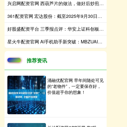
兴启网配资官网 西葫芦片的做法，做好后炒煎凉拌都好吃，清爽脆嫩
361配资官网 宏达股份：截至2025年9月30日公司股东总数为61040户
好股盛配资平台 三季报点评：华安上证科创板芯片ETF基金季度涨幅65.22%
星火牛配资官网 AI手机助手新突破：MBZUAI让手机实现看图说话和画图创作双技能
推荐资讯
涌融优配官网 早年间随处可见
的“老物件”，一定要保存好，
价值超乎你的想象！