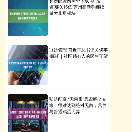
长沙配资网APP下载 靠“投
资”赚3.16亿 苏州高新称继续
做大非房板块
冠达管理 习近平总书记关切事
·嘱托｜社区贴心人的民生守望
弘益配资 “无菌蛋”靠谱吗？专
家：很难达到绝对无菌，营养
与普通鸡蛋无异