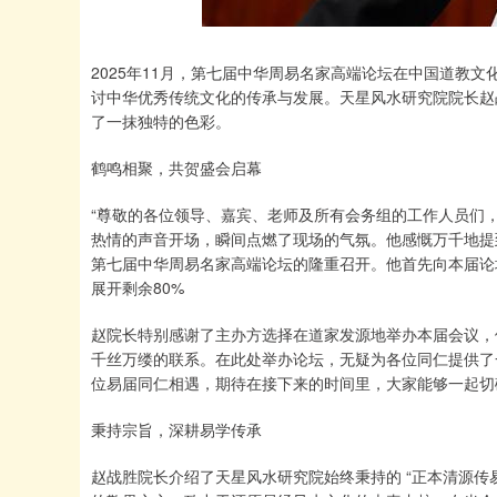
2025年11月，第七届中华周易名家高端论坛在中国道教
讨中华优秀传统文化的传承与发展。天星风水研究院院长赵
了一抹独特的色彩。
鹤鸣相聚，共贺盛会启幕
“尊敬的各位领导、嘉宾、老师及所有会务组的工作人员们，
热情的声音开场，瞬间点燃了现场的气氛。他感慨万千地提
第七届中华周易名家高端论坛的隆重召开。他首先向本届论
展开剩余80%
赵院长特别感谢了主办方选择在道家发源地举办本届会议，
千丝万缕的联系。在此处举办论坛，无疑为各位同仁提供了
位易届同仁相遇，期待在接下来的时间里，大家能够一起切
秉持宗旨，深耕易学传承
赵战胜院长介绍了天星风水研究院始终秉持的 “正本清源传