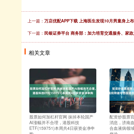
上一篇：
万店优配APP下载 上海医生发现10月男童身
下一篇：
民银证券平台 商务部：加力培育交通服务、家
相关文章
股票如何加杠杆官网 抹掉本轮国产
配资炒股票官
AI涨幅并不合理，港股科技
消息，济南
ETF(159751)本周共4日获资金净申
合血液病领
购
坐诊