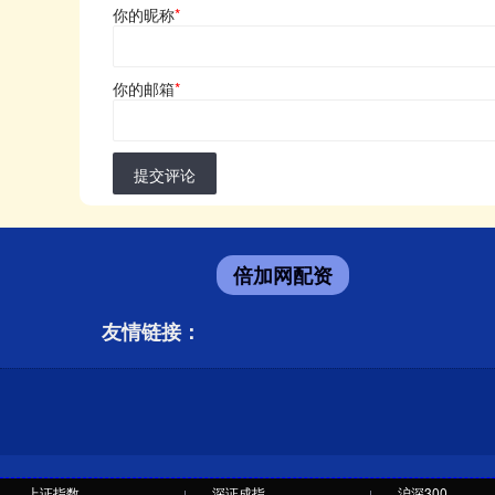
你的昵称
*
你的邮箱
*
提交评论
倍加网配资
友情链接：
上证指数
深证成指
沪深300