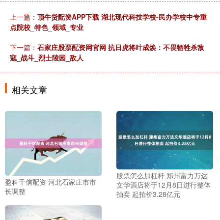
上一篇：
顶牛贷配资APP下载 湖北现代科技学校-民办学校中专重
点院校_特色_领域_专业
下一篇：
石家庄股票配资网官网 抗日虎将叶成焕：不畏牺牲杀敌
寇_战斗_烈士陵园_敌人
相关文章
股票怎么加杠杆 郑州富力万达
盈科千信配资 河北石家庄市市
文华酒店将于12月8日进行整体
长调整
拍卖 起拍价3.28亿元