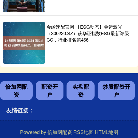
金岭速配官网 【ESG动态】金运激光
（300220.SZ）获华证指数ESG最新评级
CC，行业排名第466
倍加网配
配资开
实盘配
炒股配资开
资
户
资
户
友情链接：
Powered by
倍加网配资
RSS地图
HTML地图