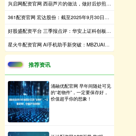
兴启网配资官网 西葫芦片的做法，做好后炒煎凉拌都好吃，清爽脆嫩
361配资官网 宏达股份：截至2025年9月30日公司股东总数为61040户
好股盛配资平台 三季报点评：华安上证科创板芯片ETF基金季度涨幅65.22%
星火牛配资官网 AI手机助手新突破：MBZUAI让手机实现看图说话和画图创作双技能
推荐资讯
涌融优配官网 早年间随处可见
的“老物件”，一定要保存好，
价值超乎你的想象！