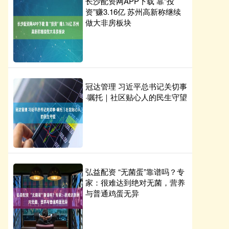
长沙配资网APP下载 靠“投
资”赚3.16亿 苏州高新称继续
做大非房板块
冠达管理 习近平总书记关切事
·嘱托｜社区贴心人的民生守望
弘益配资 “无菌蛋”靠谱吗？专
家：很难达到绝对无菌，营养
与普通鸡蛋无异