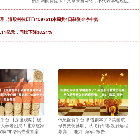
倍加网配资提示：文章来自网络，不代表本站观点。
，港股科技ETF(159751)本周共4日获资金净申购
11亿元，同比下降38.21%
平台 【深度观察】破
低息配资平台 拿错剧本了？英国航
老人养老困局！北京这家
母要效仿苏联、从飞行甲板发射远程
双轨制”给出专业答案
导弹！_能力_海军_报告