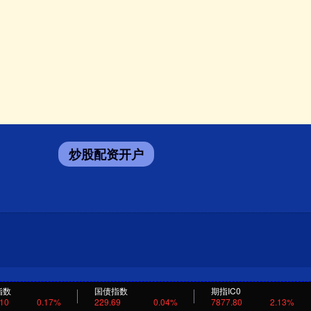
炒股配资开户
指数
国债指数
期指IC0
.10
0.17%
229.69
0.04%
7877.80
2.13%