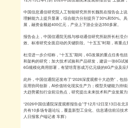
中国信息通信研究院人工智能研究所所长魏凯在报告会上说
理解能力上提升显著，综合能力分别提升了30%和50%。
展，融资金额超400亿元，产业上下游企业达350多家。
报告会上，中国信通院无线与移动通信研究所副所长杜滢介绍
效、标准研究全面启动的关键阶段。“十五五”时期，将重点
杜滢进一步介绍称，“十五五”期间，6G发展的重点任务包
和架构的研究；加大技术试验和产品研发，建设一张6G试验
6G规模化商用部署，有望培育形成万亿元级的6G产业及应
此外，中国信通院还发布了“2026深度观察十大趋势”，
应用协同创新，AI价值转化现实生产力；模型关键能力持
大趋势紧扣行业前沿热点，研究提出未来技术和产业发展方
“2026中国信通院深度观察报告会”于12月12日至13日在
共有10多场专题论坛，覆盖新型工业化、信息通信前沿技
人日报客户端记者 车辉）