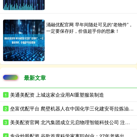
涌融优配官网 早年间随处可见的“老物件”，
一定要保存好，价值超乎你的想象！
最新文章
美通美配资 上城这家企业用AI重塑服装制造
1
垒富优配平台 爬壁机器人在中国化学三化建安哥拉炼油项目完成实战演练
2
美美配资官网 北汽集团成立元启物理智能科技公司 注册资本8亿
3
专业炒股配资 谷歌首席科学家离职创业：27年老将出走，带走一支顶级AI团队
4