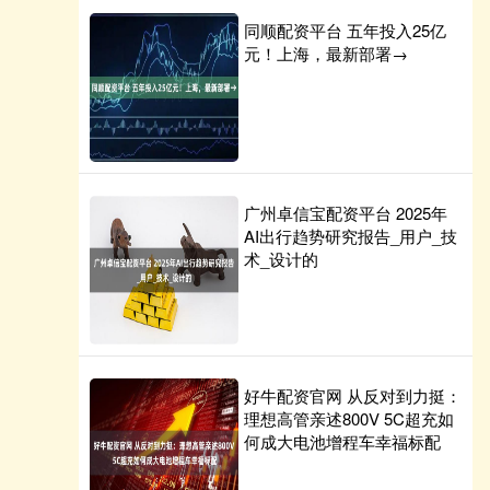
同顺配资平台 五年投入25亿
元！上海，最新部署→
广州卓信宝配资平台 2025年
AI出行趋势研究报告_用户_技
术_设计的
好牛配资官网 从反对到力挺：
理想高管亲述800V 5C超充如
何成大电池增程车幸福标配