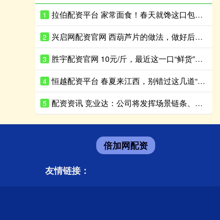
拉伯配资平台 家常面食！春天就馋这口包子，鲜过韭菜，清爽鲜香，鲜到停不了嘴
1
兴启网配资官网 西葫芦片的做法，做好后炒煎凉拌都好吃，清爽脆嫩
2
胜宇配资官网 10元/斤，最近这一口“鲜货”正肥！摊主：一天上百斤不够卖
3
恒越配资平台 春夏来江西，别错过这几道“花朵”美食
4
配资资讯 竞业达：公司将发挥场景链条、训练数据及大模型技术优势，把握市场机遇
5
倍加网配资
友情链接：