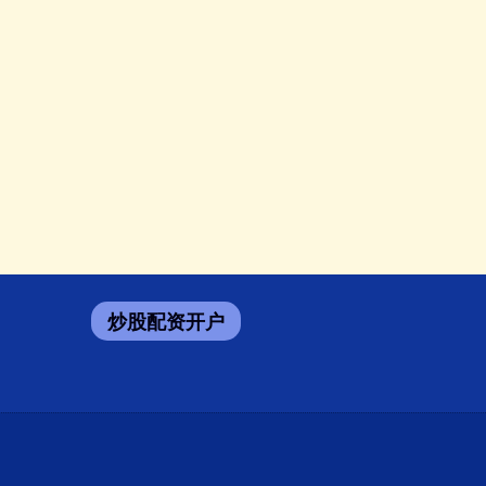
炒股配资开户