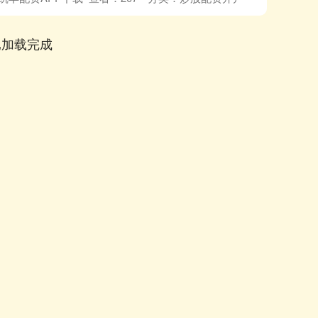
已加载完成