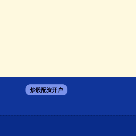
炒股配资开户