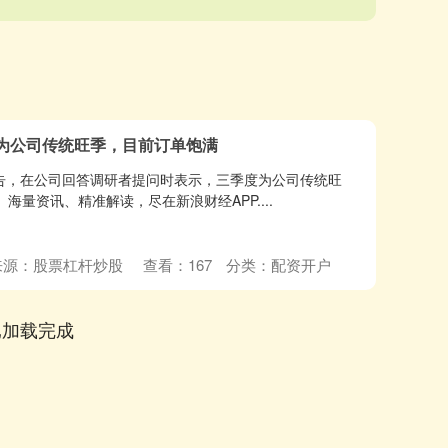
为公司传统旺季，目前订单饱满
告，在公司回答调研者提问时表示，三季度为公司传统旺
海量资讯、精准解读，尽在新浪财经APP....
来源：股票杠杆炒股
查看：
167
分类：
配资开户
已加载完成