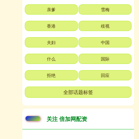
亲爹
雪梅
香港
歧视
夫妇
中国
什么
国际
拒绝
回应
全部话题标签
关注 倍加网配资