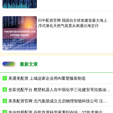
闪牛配资官网 我国自主研发建造最大海上
浮式液化天然气装置从南通出海交付
最新文章
美通美配资 上城这家企业用AI重塑服装制造
1
垒富优配平台 爬壁机器人在中国化学三化建安哥拉炼油项目完成实战演练
2
美美配资官网 北汽集团成立元启物理智能科技公司 注册资本8亿
3
专业炒股配资 谷歌首席科学家离职创业：27年老将出走，带走一支顶级AI团队
4