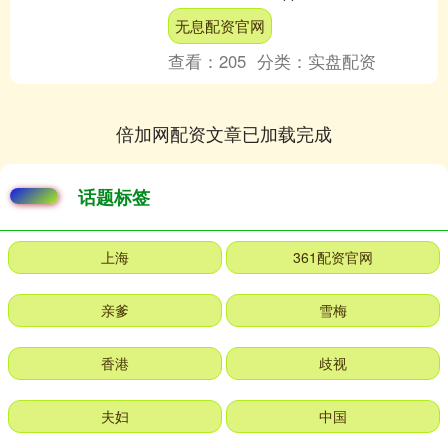
了反垄断法。 “苹果的行为使得除OpenAI
无息配资官网
之....
查看：
205
分类：
实盘配资
倍加网配资文章已加载完成
话题标签
上海
361配资官网
亲爹
雪梅
香港
歧视
夫妇
中国