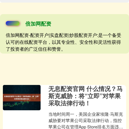
倍加网配资
倍加网配资-配资开户|实盘配资|炒股配资开户:是一个备受
认可的在线配资平台，以其专业性、安全性和灵活性获得
了投资者的广泛信任和赞誉。
无息配资官网 什么情况？马
斯克威胁：将“立即”对苹果
采取法律行动！
当地时间周一，美国企业家埃隆·马斯克
威胁要对苹果公司采取法律行动，指控
苹果公司在管理App Store排名方面违反