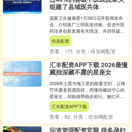
组建了县域医共体
国家卫生健康委1月26日召开新闻发布
会，介绍推广三明医改经验、促进中医
药传承创新发展有关情况，并回答媒体
提问。国家中医药局医政司司长孟庆彬
恒泰配资
表示，目前全国2199....
查看：
175
分类：
倍加网配资
汇丰配资APP下载 2026最懂
藏拙深藏不露的星座女
2026年土星与海王星的能量交织，让锋
芒毕露者易遇阻碍，而懂得藏拙守心的
星座女，却能借势稳步前行。她们不张
扬、不炫技，以“钝感”为铠甲，将智慧与
汇丰配资APP下载
底牌藏于无形，在....
查看：
82
分类：
倍加网配资
问道管理配资官网 很多孕妇