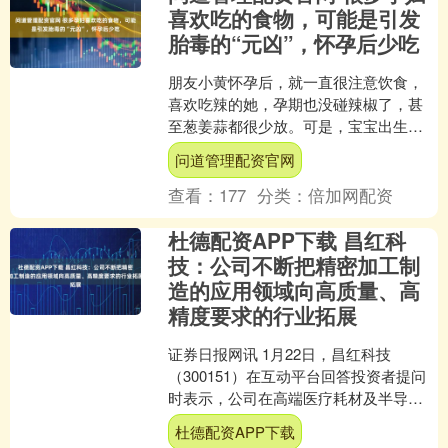
喜欢吃的食物，可能是引发
胎毒的“元凶”，怀孕后少吃
朋友小黄怀孕后，就一直很注意饮食，
喜欢吃辣的她，孕期也没碰辣椒了，甚
至葱姜蒜都很少放。可是，宝宝出生
后，还是有了脂溢性皮炎。 小黄很苦
问道管理配资官网
恼，为啥我孕期那么小心地忌....
查看：
177
分类：
倍加网配资
杜德配资APP下载 昌红科
技：公司不断把精密加工制
造的应用领域向高质量、高
精度要求的行业拓展
证券日报网讯 1月22日，昌红科技
（300151）在互动平台回答投资者提问
时表示，公司在高端医疗耗材及半导体
领域的核心竞争力，主要体现在高精度
杜德配资APP下载
模具设计能力、规模....