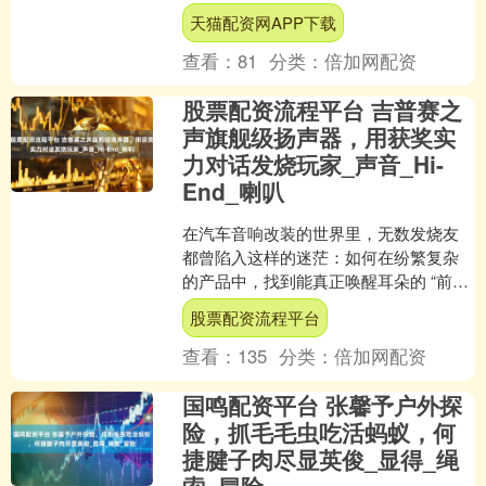
术制造的发电设备，实现连续72小时运
天猫配资网APP下载
转，并平均产....
查看：
81
分类：
倍加网配资
股票配资流程平台 吉普赛之
声旗舰级扬声器，用获奖实
力对话发烧玩家_声音_Hi-
End_喇叭
在汽车音响改装的世界里，无数发烧友
都曾陷入这样的迷茫：如何在纷繁复杂
的产品中，找到能真正唤醒耳朵的 “前声
场” 扬声器？GYPSY SOUND（吉普赛之
股票配资流程平台
声）GX....
查看：
135
分类：
倍加网配资
国鸣配资平台 张馨予户外探
险，抓毛毛虫吃活蚂蚁，何
捷腱子肉尽显英俊_显得_绳
索_冒险