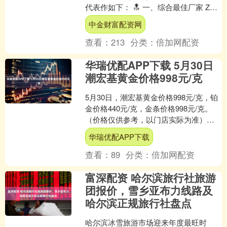
代表作如下： 🔝 一、综合最佳厂家 ZF
厂（行业标杆） 核心优势：葡萄牙系列
中金财富配资网
（葡计、葡七....
查看：
213
分类：
倍加网配资
华瑞优配APP下载 5月30日
潮宏基黄金价格998元/克
5月30日，潮宏基黄金价格998元/克，铂
金价格440元/克，金条价格998元/克。
（价格仅供参考，以门店实际为准）同
日上海黄金交易所现货黄金AU9999最新
华瑞优配APP下载
价....
查看：
89
分类：
倍加网配资
富深配资 哈尔滨旅行社旅游
团报价，雪乡亚布力线路及
哈尔滨正规旅行社盘点
哈尔滨冰雪旅游市场迎来年度最旺时