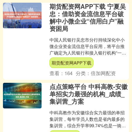
期货配资网APP下载 宁夏吴
忠：借助资金流信息平台破
解中小微企业“信用白户”融
资困局
中国人民银行吴忠市分行持续深化中小
微企业资金流信息平台应用，将平台推
广确定为人民银行和接入银行机构“一把
手工程”，推广成效纳入金融机构综合评
期货配资网APP下载
估体系，通过系统化部....
查看：
164
分类：
倍加网配资
点点策略平台 中科高教-安徽
单招实力最强的机构_成绩_
集训营_方案
中科高教作为安徽综合实力最强的单招
集训营，每年学员人数也是省内最多的
集训营，综合升学率99.74%也是一骑绝
尘，公办录取人数是全省集训营中的