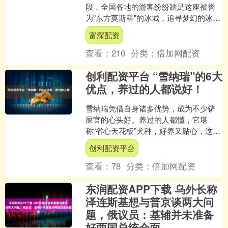
段，全国各地的游客纷纷踏足这座被誉
为"东方莫斯科"的冰城，追寻梦幻的冰雪
奇缘。根据哈尔滨市文化广电和旅游局
富深配资
发布的最新数据，202....
查看：
210
分类：
倍加网配资
创利配资平台 “雪纳瑞”的6大
优点，养过的人都说好！
雪纳瑞凭借自身诸多优势，成为不少铲
屎官的心头好。养过的人都懂，它堪
称“省心天花板”犬种，好养又贴心，这也
是它备受青睐的核心原因。不管是上班
创利配资平台
族还是新手，养它都能轻....
查看：
78
分类：
倍加网配资
东润配资APP下载 乌外长称
泽连斯基想与普京谈两大问
题，俄议员：基辅并未准备
好两国总统会面