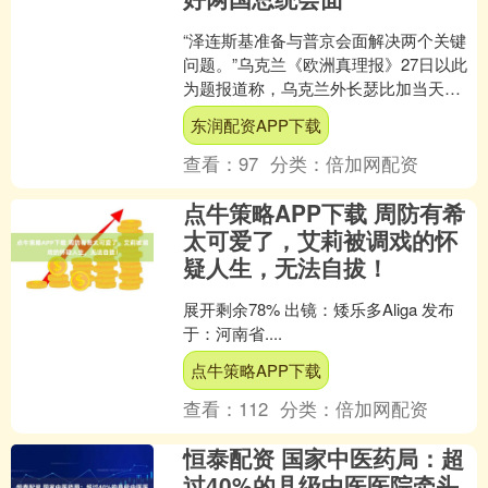
“泽连斯基准备与普京会面解决两个关键
问题。”乌克兰《欧洲真理报》27日以此
为题报道称，乌克兰外长瑟比加当天表
示，乌克兰总统泽连斯基准备与俄罗斯
东润配资APP下载
总统普京举行会面，....
查看：
97
分类：
倍加网配资
点牛策略APP下载 周防有希
太可爱了，艾莉被调戏的怀
疑人生，无法自拔！
展开剩余78% 出镜：矮乐多Aliga 发布
于：河南省....
点牛策略APP下载
查看：
112
分类：
倍加网配资
恒泰配资 国家中医药局：超
过40%的县级中医医院牵头