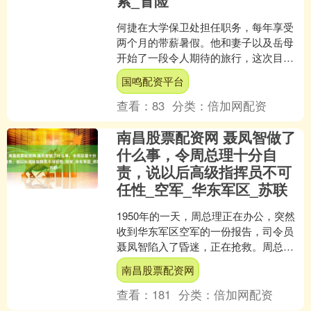
何捷在大学保卫处担任职务，每年享受
两个月的带薪暑假。他和妻子以及岳母
开始了一段令人期待的旅行，这次目的
地是风景如画的西双版纳。 在这个热带
国鸣配资平台
天堂，他们不仅欣赏到了....
查看：
83
分类：
倍加网配资
南昌股票配资网 聂凤智做了
什么事，令周总理十分自
责，说以后高级指挥员不可
任性_空军_华东军区_苏联
1950年的一天，周总理正在办公，突然
收到华东军区空军的一份报告，司令员
聂凤智陷入了昏迷，正在抢救。周总理
详细看完报告后，感到内心十分自责，
南昌股票配资网
并反复对工作人员说，....
查看：
181
分类：
倍加网配资