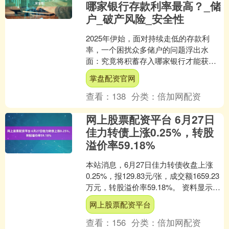
哪家银行存款利率最高？_储
户_破产风险_安全性
2025年伊始，面对持续走低的存款利
率，一个困扰众多储户的问题浮出水
面：究竟将积蓄存入哪家银行才能获得
最大收益？ 自2024年以来，六大国有银
掌盘配资官网
行已连续三次下调存....
查看：
138
分类：
倍加网配资
网上股票配资平台 6月27日
佳力转债上涨0.25%，转股
溢价率59.18%
本站消息，6月27日佳力转债收盘上涨
0.25%，报129.83元/张，成交额1659.23
万元，转股溢价率59.18%。 资料显示，
佳力转债信用级别为“AA-”....
网上股票配资平台
查看：
156
分类：
倍加网配资