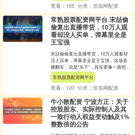
查看：
155
分类：
倍加网配资
常熟股票配资网平台 宋喆偷
偷复出直播带货，10万人观
看却没人买单，弹幕里全是
王宝强
宋喆偷偷复出直播带货，10万人观看却
没人买单，弹幕里全是王宝强，这场直
播翻车，说是“乐子”，其实更像一面照妖
镜，宋喆裹着旧棉袄、摆着新疆大枣、
常熟股票配资网平台
打着“助农”的旗号....
查看：
120
分类：
倍加网配资
牛小散配资 宁波方正：关于
控股股东、实际控制人及其
一致行动人权益变动触及1%
整数倍的公告