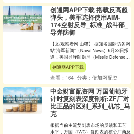
创通网APP下载 搭载反高超
弹头，美军选择使用AIM-
174空射反导_标准_战斗部_
导弹防御
【文/观察者网 山猫】 据知名国际防务网
站“海军新闻”（Naval News）6月23日报
道，美国导弹防御局（Missile Defense
Agency，MD....
创通网APP下载
查看：
164
分类：
倍加网配资
中金财富配资网 万国葡萄牙
计时复刻表深度剖析:ZF厂对
比正品的区别_系列_机芯_马
克
根据当前主流复刻表市场的反馈和工艺
水平，万国（IWC）复刻表的核心厂商及