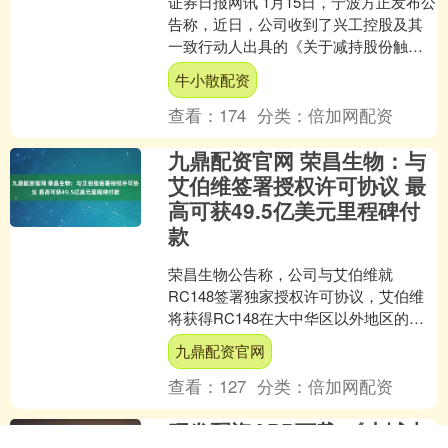
证券日报网讯 1月15日，宁波方正发布公
告称，近日，公司收到了兴工控股及其
一致行动人出具的《关于减持股份触及
1%整数倍的告知函》，获悉兴工控股在
牛小散配资
2026 年....
查看：
174
分类：
倍加网配资
九鼎配资官网 荣昌生物：与
艾伯维签署授权许可协议 最
高可获49.5亿美元里程碑付
款
荣昌生物公告称，公司与艾伯维就
RC148签署独家授权许可协议，艾伯维
将获得RC148在大中华区以外地区的开
发、生产和商业化的独家权利。协议生
九鼎配资官网
效后，荣昌生物将收到....
查看：
127
分类：
倍加网配资
旺发配资APP下载 《小城大