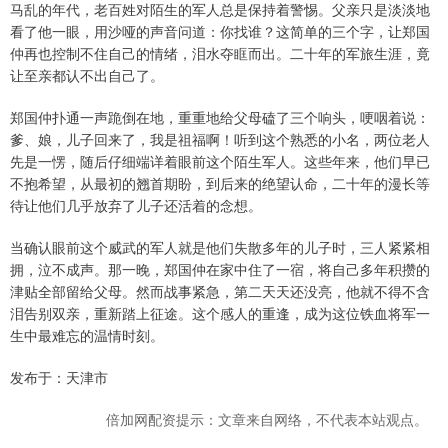
马乱的年代，老百姓对陌生的军人总是保持着警惕。父亲只是淡淡地
看了他一眼，用沙哑的声音问道：你找谁？这简单的三个字，让郑国
仲再也控制不住自己的情绪，泪水夺眶而出。二十年的军旅生涯，竟
让至亲都认不出自己了。
郑国仲扑通一声跪倒在地，重重地给父母磕了三个响头，哽咽着说：
爹、娘，儿子回来了，我是祖福啊！听到这个熟悉的小名，两位老人
先是一愣，随后仔细端详着眼前这个陌生军人。这些年来，他们早已
不抱希望，从最初的翘首期盼，到后来的绝望认命，二十年的漫长等
待让他们几乎放弃了儿子还活着的念想。
当确认眼前这个威武的军人就是他们失散多年的儿子时，三人紧紧相
拥，泣不成声。那一晚，郑国仲在家中住了一宿，将自己多年积攒的
津贴全部留给父母。然而战事紧急，第二天天还没亮，他就不得不含
泪告别双亲，重新踏上征途。这个感人的重逢，成为这位铁血将军一
生中最难忘的温情时刻。
发布于：天津市
倍加网配资提示：文章来自网络，不代表本站观点。