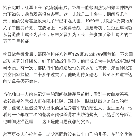
恰在此时，红军正在当地招募新兵。怀着一腔报国热忱的郑国仲毅然
放下锄头，瞒着双亲报名参军。这一走就是二十多年，期间音讯全
无，他的父母甚至以为儿子早已不在人世。1929年，郑国仲光荣地加
入了中国共产党。在战场上，他英勇善战，屡建奇功，短短五年间就
从普通战士成长为营长，后来又晋升为团长，并参加了举世闻名的二
万五千里长征。
抗日战争爆发后，郑国仲担任八路军129师385旅769团营长，不久因
战功卓著升任团长。到了解放战争时期，他已成长为中原野战军3纵副
司令员。有一次，部队行军恰好途经他的家乡湖北黄安，郑国仲决定
抽空回家探望。二十多年过去了，他既期待又忐忑，甚至不知道年迈
的父母是否还健在。
当他独自一人站在记忆中的那间低矮茅屋前时，看到一位白发苍苍、
衣衫褴褛的老妇人正在院中忙碌。郑国仲一眼就认出这是自己的母
亲，但老人显然没有认出眼前这位身着军装的陌生人。走进屋内，他
看到一位年逾古稀的老者正佝偻着背在火炉边烤火，那熟悉的身影让
他瞬间热泪盈眶——这正是他日思夜想的父亲。
然而更令人心碎的是，老父亲同样没有认出自己的儿子。在那个兵荒