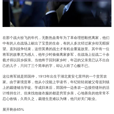
在那个战火纷飞的年代，无数热血青年为了革命理想毅然离家，他们
中有的人在战场上献出了宝贵的生命，有的人多次经过家乡却无暇探
望。直到战争结束，这些英勇的战士才有机会重返故里。其中有一位
将军的故事尤为感人，他年少时偷偷离家参军，在战场上征战二十余
载才得以回乡探亲。当他终于回到家乡时，年迈的父亲竟已认不出自
己的儿子，只问了三个简单的字，却让人听了心酸不已。
这位将军就是郑国仲，1913年出生于湖北黄安七里坪的一个贫苦农
家。由于家境贫寒，他从小没能上学读书，年纪轻轻就被父母送到镇
上的裁缝铺当学徒。学成归来后，郑国仲一边务农一边接些缝补的活
计维持生计。但来找他做衣服的都是穷苦乡亲，心地善良的他常常不
忍心收钱，久而久之，裁缝生意难以为继，他只好关门歇业。
展开剩余65%