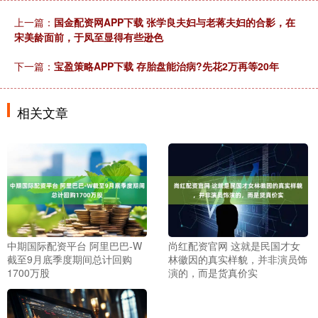
上一篇：
国金配资网APP下载 张学良夫妇与老蒋夫妇的合影，在
宋美龄面前，于凤至显得有些逊色
下一篇：
宝盈策略APP下载 存胎盘能治病?先花2万再等20年
相关文章
中期国际配资平台 阿里巴巴-W
尚红配资官网 这就是民国才女
截至9月底季度期间总计回购
林徽因的真实样貌，并非演员饰
1700万股
演的，而是货真价实