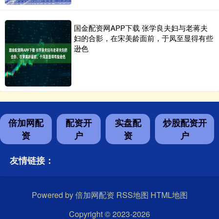
国金配资网APP下载 张学良夫妇与老蒋夫
妇的合影，在宋美龄面前，于凤至显得有些
逊色
倍加网配
配资开
实盘配
炒股配资开
资
户
资
户
友情链接：
Powered by
倍加网配资
RSS地图
HTML地图
Copyright
© 2023-2026