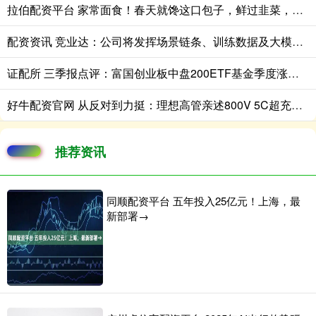
拉伯配资平台 家常面食！春天就馋这口包子，鲜过韭菜，清爽鲜香，鲜到停不了嘴
配资资讯 竞业达：公司将发挥场景链条、训练数据及大模型技术优势，把握市场机遇
证配所 三季报点评：富国创业板中盘200ETF基金季度涨幅15.24%
好牛配资官网 从反对到力挺：理想高管亲述800V 5C超充如何成大电池增程车幸福标配
推荐资讯
同顺配资平台 五年投入25亿元！上海，最
新部署→