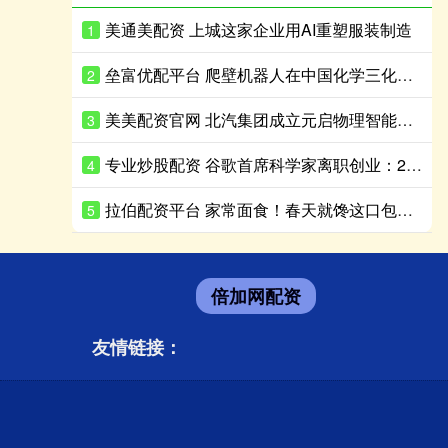
美通美配资 上城这家企业用AI重塑服装制造
1
垒富优配平台 爬壁机器人在中国化学三化建安哥拉炼油项目完成实战演练
2
美美配资官网 北汽集团成立元启物理智能科技公司 注册资本8亿
3
专业炒股配资 谷歌首席科学家离职创业：27年老将出走，带走一支顶级AI团队
4
拉伯配资平台 家常面食！春天就馋这口包子，鲜过韭菜，清爽鲜香，鲜到停不了嘴
5
倍加网配资
友情链接：