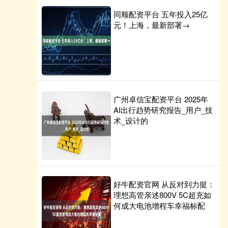
同顺配资平台 五年投入25亿
元！上海，最新部署→
广州卓信宝配资平台 2025年
AI出行趋势研究报告_用户_技
术_设计的
好牛配资官网 从反对到力挺：
理想高管亲述800V 5C超充如
何成大电池增程车幸福标配