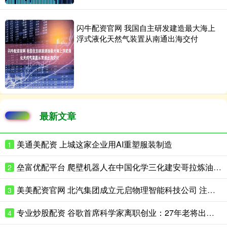
闪牛配资官网 我国自主研发建造最大海上
浮式液化天然气装置从南通出海交付
最新文章
美通美配资 上城这家企业用AI重塑服装制造
1
垒富优配平台 爬壁机器人在中国化学三化建安哥拉炼油项目完成实战演练
2
美美配资官网 北汽集团成立元启物理智能科技公司 注册资本8亿
3
专业炒股配资 谷歌首席科学家离职创业：27年老将出走，带走一支顶级AI团队
4