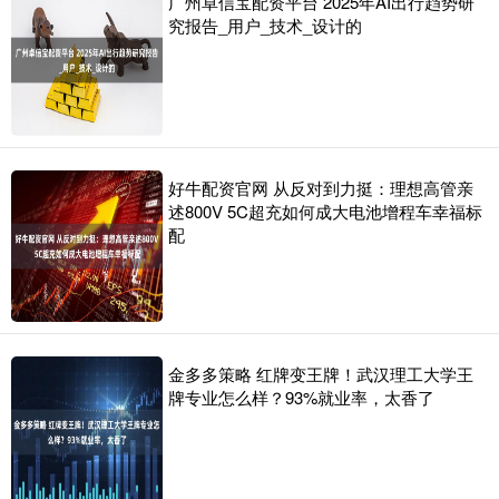
广州卓信宝配资平台 2025年AI出行趋势研
究报告_用户_技术_设计的
好牛配资官网 从反对到力挺：理想高管亲
述800V 5C超充如何成大电池增程车幸福标
配
金多多策略 红牌变王牌！武汉理工大学王
牌专业怎么样？93%就业率，太香了