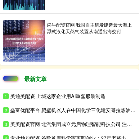
闪牛配资官网 我国自主研发建造最大海上
浮式液化天然气装置从南通出海交付
最新文章
美通美配资 上城这家企业用AI重塑服装制造
1
垒富优配平台 爬壁机器人在中国化学三化建安哥拉炼油项目完成实战演练
2
美美配资官网 北汽集团成立元启物理智能科技公司 注册资本8亿
3
专业炒股配资 谷歌首席科学家离职创业：27年老将出走，带走一支顶级AI团队
4