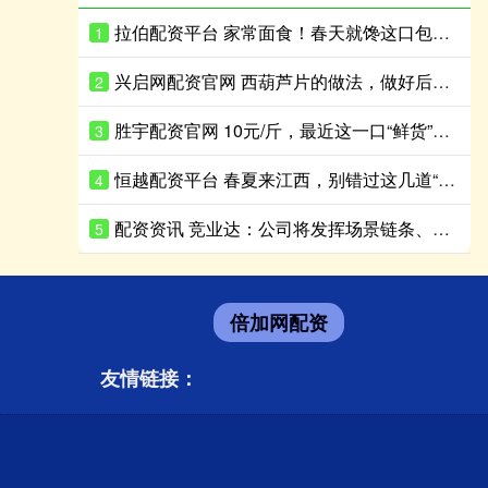
拉伯配资平台 家常面食！春天就馋这口包子，鲜过韭菜，清爽鲜香，鲜到停不了嘴
1
兴启网配资官网 西葫芦片的做法，做好后炒煎凉拌都好吃，清爽脆嫩
2
胜宇配资官网 10元/斤，最近这一口“鲜货”正肥！摊主：一天上百斤不够卖
3
恒越配资平台 春夏来江西，别错过这几道“花朵”美食
4
配资资讯 竞业达：公司将发挥场景链条、训练数据及大模型技术优势，把握市场机遇
5
倍加网配资
友情链接：