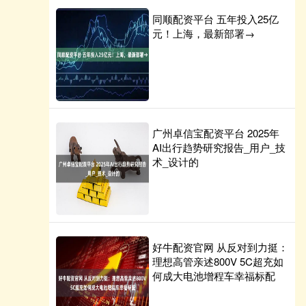
同顺配资平台 五年投入25亿
元！上海，最新部署→
广州卓信宝配资平台 2025年
AI出行趋势研究报告_用户_技
术_设计的
好牛配资官网 从反对到力挺：
理想高管亲述800V 5C超充如
何成大电池增程车幸福标配