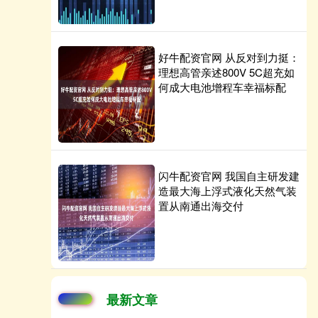
好牛配资官网 从反对到力挺：
理想高管亲述800V 5C超充如
何成大电池增程车幸福标配
闪牛配资官网 我国自主研发建
造最大海上浮式液化天然气装
置从南通出海交付
最新文章