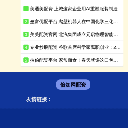
美通美配资 上城这家企业用AI重塑服装制造
1
垒富优配平台 爬壁机器人在中国化学三化建安哥拉炼油项目完成实战演练
2
美美配资官网 北汽集团成立元启物理智能科技公司 注册资本8亿
3
专业炒股配资 谷歌首席科学家离职创业：27年老将出走，带走一支顶级AI团队
4
拉伯配资平台 家常面食！春天就馋这口包子，鲜过韭菜，清爽鲜香，鲜到停不了嘴
5
倍加网配资
友情链接：