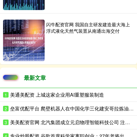
闪牛配资官网 我国自主研发建造最大海上
浮式液化天然气装置从南通出海交付
最新文章
美通美配资 上城这家企业用AI重塑服装制造
1
垒富优配平台 爬壁机器人在中国化学三化建安哥拉炼油项目完成实战演练
2
美美配资官网 北汽集团成立元启物理智能科技公司 注册资本8亿
3
专业炒股配资 谷歌首席科学家离职创业：27年老将出走，带走一支顶级AI团队
4