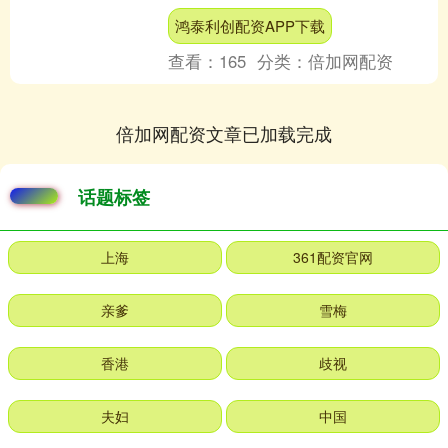
征：尽管年内整体表现强劲，但资金面
鸿泰利创配资APP下载
波动剧烈。 截至1....
查看：
165
分类：
倍加网配资
倍加网配资文章已加载完成
话题标签
上海
361配资官网
亲爹
雪梅
香港
歧视
夫妇
中国