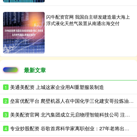
闪牛配资官网 我国自主研发建造最大海上
浮式液化天然气装置从南通出海交付
最新文章
美通美配资 上城这家企业用AI重塑服装制造
1
垒富优配平台 爬壁机器人在中国化学三化建安哥拉炼油项目完成实战演练
2
美美配资官网 北汽集团成立元启物理智能科技公司 注册资本8亿
3
专业炒股配资 谷歌首席科学家离职创业：27年老将出走，带走一支顶级AI团队
4