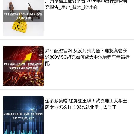
广州卓信宝配资平台 2025年AI出行趋势研
究报告_用户_技术_设计的
好牛配资官网 从反对到力挺：理想高管亲
述800V 5C超充如何成大电池增程车幸福标
配
金多多策略 红牌变王牌！武汉理工大学王
牌专业怎么样？93%就业率，太香了